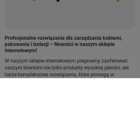
Profesjonalne rozwiązania dla zarządzania kablami,
pakowania i izolacji – Nowości w naszym sklepie
internetowym!
W naszym sklepie internetowym pragniemy zaoferować
naszym klientom nie tylko produkty wysokiej jakości, ale
także kompleksowe rozwiązania, które pomogą w
efektywnym zarządzaniu kablami, pakowaniu przesyłek
oraz izolowaniu przewodów. Dlatego też, z dumą
prezentujemy szeroki asortyment, w którym znajdziesz
opaski kablowe, opaski zaciskowe, znane również jako
trytytki, taśmy pakowe brązowe i przeźroczyste w
różnych długościach, taśmy izolacyjne w różnorodnych
wariantach długości i kolorów, oraz popularne taśmy
typu gafr, często wykorzystywane w branży eventowej.