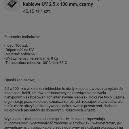
kablowe UV 2,5 x 100 mm, czarny
45,15 zł
/
szt.
Parametry techniczne:
-Ilość: 100 szt.
-
Odporność
na UV
-Materiał: Nylon 66
-Wytrzymałość na zerwanie: 8 kg
-Temperatura robocza: -30°C do + 85°C
Opaski zaciskowe;
2,5 x 100 mm w kolorze niebieskim to nie tylko podstawowe narzędzie do
segregacji kabli, ale również innowacyjne rozwiązanie do wielu
nietypowych zastosowań. Ich intensywnie niebieski kolor nie tylko ułatwia
organizację przez kolorowe oznaczanie różnych rodzajów przewodów, ale
także może służyć do kreatywnego dekorowania przestrzeni, dodając
kolorowych akcentów do domowych i biurowych wnętrz.
Wykonane z materiału odpornego na UV, te opaski zapewniają
długotrwałość i wytrzymałość zarówno w środowisku wewnętrznym, jak i
zewnętrznym, chroniąc kable przed negatywnymi skutkami ekspozycji na