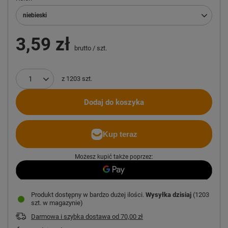
niebieski
3,59 zł
brutto
/
szt.
z
1203
szt.
Dodaj do koszyka
Możesz kupić także poprzez:
Produkt dostępny w bardzo dużej ilości
Wysyłka
dzisiaj
(1203
szt. w magazynie)
Darmowa i szybka dostawa
od
70,00 zł