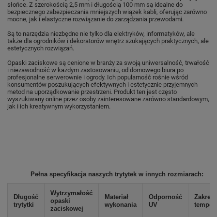
słońce. Z szerokością 2,5 mm i długością 100 mm są idealne do
bezpiecznego zabezpieczania mniejszych wiązek kabli, oferując zarówno
mocne, jak i elastyczne rozwiązanie do zarządzania przewodami.
Są to narzędzia niezbędne nie tylko dla elektryków, informatyków, ale
także dla ogrodników i dekoratorów wnętrz szukających praktycznych, ale
estetycznych rozwiązań.
Opaski zaciskowe są cenione w branży za swoją uniwersalność, trwałość
i niezawodność w każdym zastosowaniu, od domowego biura po
profesjonalne serwerownie i ogrody. Ich popularność rośnie wśród
konsumentów poszukujących efektywnych i estetycznie przyjemnych
metod na uporządkowanie przestrzeni. Produkt ten jest często
wyszukiwany online przez osoby zainteresowane zarówno standardowym,
jak i ich kreatywnym wykorzystaniem.
Pełna specyfikacja naszych trytytek w innych rozmiarach
Wytrzymałość
Długość
Materiał
Odporność
Zakres
opaski
trytytki
wykonania
UV
tempera
zaciskowej