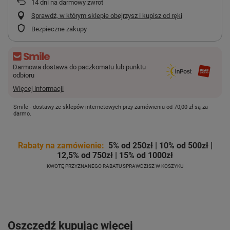
14
dni na darmowy zwrot
Sprawdź, w którym sklepie obejrzysz i kupisz od ręki
Bezpieczne zakupy
Darmowa dostawa do paczkomatu lub punktu
odbioru
Więcej informacji
Smile - dostawy ze sklepów internetowych przy zamówieniu od
70,00 zł
są za
darmo.
Rabaty na zamówienie:
5% od 250zł | 10% od 500zł |
12,5% od 750zł | 15% od 1000zł
KWOTĘ PRZYZNANEGO RABATU SPRAWDZISZ W KOSZYKU
Oszczędź kupując więcej