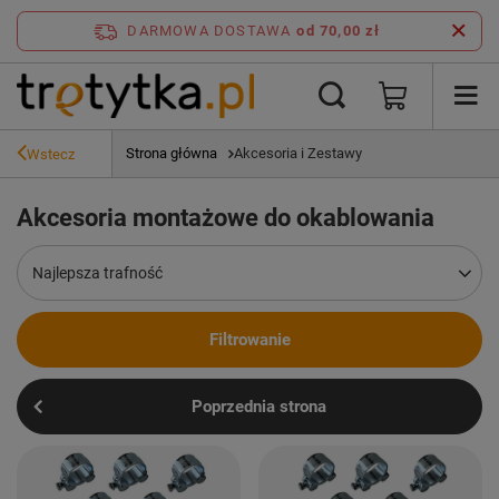
DARMOWA DOSTAWA
od 70,00 zł
Strona główna
Akcesoria i Zestawy
Wstecz
Akcesoria montażowe do okablowania
Zmień sortowanie
Najlepsza trafność
Filtrowanie
Poprzednia strona