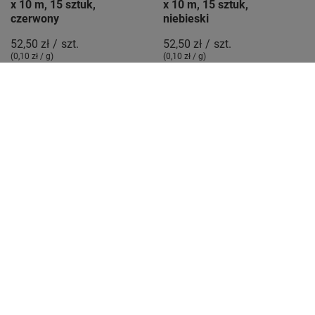
x 10 m, 15 sztuk,
x 10 m, 15 sztuk,
czerwony
niebieski
52,50 zł
/
szt.
52,50 zł
/
szt.
(0,10 zł / g
)
(0,10 zł / g
)
+ Dodaj do porównania
+ Dodaj do porównania
NOWOŚĆ
Zestaw Taśm
Zestaw Taśm
izolacyjnych PVC, 18 mm
izolacyjnych PVC, 18 mm
x 10 m, 15 sztuk,
x 20 m, 15 sztuk, czarny
zółty/zielony
64,95 zł
/
szt.
(0,07 zł / g
)