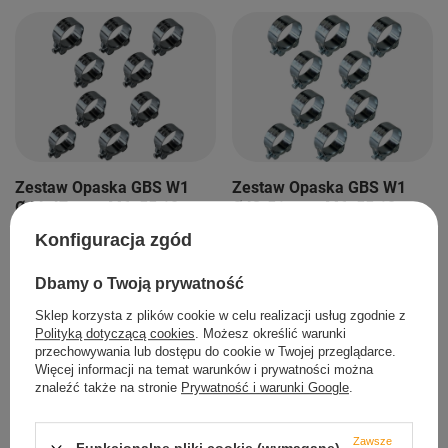
Zestaw Opaska GBS W1
Zestaw Opaska GBS W1
Ø44-47 mm, M6x55 10
Ø48-51 mm, M6x55 10
szt
szt
Konfiguracja zgód
55,00 zł
/
szt.
58,00 zł
/
szt.
Dbamy o Twoją prywatność
+ Dodaj do porównania
+ Dodaj do porównania
Sklep korzysta z plików cookie w celu realizacji usług zgodnie z
Polityką dotyczącą cookies
. Możesz określić warunki
przechowywania lub dostępu do cookie w Twojej przeglądarce.
Więcej informacji na temat warunków i prywatności można
znaleźć także na stronie
Prywatność i warunki Google
.
Zawsze
Funkcjonalne pliki cookie (wymagane)