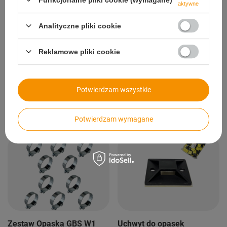
aktywne
Analityczne pliki cookie
Zestaw Opaska GBS W1
Zestaw Opaska GBS W1
Reklamowe pliki cookie
Ø64-67 mm, M8x70 10
Ø68-73 mm, M8x70 10
szt
szt
90,00 zł
/
szt.
95,00 zł
/
szt.
Potwierdzam wszystkie
+ Dodaj do porównania
+ Dodaj do porównania
Potwierdzam wymagane
Zestaw Opaska GBS W1
Uchwyt do opasek