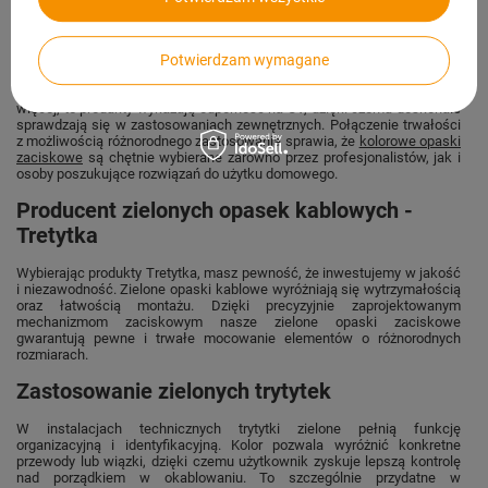
Zielone trytytki zostały zaprojektowane z myślą o najwyższej
praktyczności. Ich charakterystyczny kolor zarówno pozwala na łatwe
odnalezienie przewodów wśród innych elementów instalacji, jak i nadaje
Potwierdzam wymagane
porządkowi estetycznego wyglądu. Wykorzystanie materiałów o
podwyższonej wytrzymałości zapewnia odporność na zerwanie. Co
więcej, te produkty wykazują odporność na UV, dzięki czemu doskonale
sprawdzają się w zastosowaniach zewnętrznych. Połączenie trwałości
z możliwością różnorodnego zastosowania sprawia, że
kolorowe opaski
zaciskowe
są chętnie wybierane zarówno przez profesjonalistów, jak i
osoby poszukujące rozwiązań do użytku domowego.
Producent zielonych opasek kablowych -
Tretytka
Wybierając produkty Tretytka, masz pewność, że inwestujemy w jakość
i niezawodność. Zielone opaski kablowe wyróżniają się wytrzymałością
oraz łatwością montażu. Dzięki precyzyjnie zaprojektowanym
mechanizmom zaciskowym nasze zielone opaski zaciskowe
gwarantują pewne i trwałe mocowanie elementów o różnorodnych
rozmiarach.
Zastosowanie zielonych trytytek
W instalacjach technicznych trytytki zielone pełnią funkcję
organizacyjną i identyfikacyjną. Kolor pozwala wyróżnić konkretne
przewody lub wiązki, dzięki czemu użytkownik zyskuje lepszą kontrolę
nad porządkiem w okablowaniu. To szczególnie przydatne w