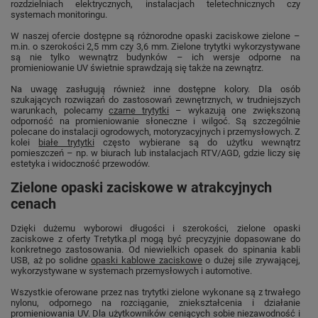
rozdzielniach elektrycznych, instalacjach teletechnicznych czy
systemach monitoringu.
W naszej ofercie dostępne są różnorodne opaski zaciskowe zielone –
m.in. o szerokości 2,5 mm czy 3,6 mm. Zielone trytytki wykorzystywane
są nie tylko wewnątrz budynków – ich wersje odporne na
promieniowanie UV świetnie sprawdzają się także na zewnątrz.
Na uwagę zasługują również inne dostępne kolory. Dla osób
szukających rozwiązań do zastosowań zewnętrznych, w trudniejszych
warunkach, polecamy
czarne trytytki
– wykazują one zwiększoną
odporność na promieniowanie słoneczne i wilgoć. Są szczególnie
polecane do instalacji ogrodowych, motoryzacyjnych i przemysłowych. Z
kolei
białe trytytki
często wybierane są do użytku wewnątrz
pomieszczeń – np. w biurach lub instalacjach RTV/AGD, gdzie liczy się
estetyka i widoczność przewodów.
Zielone opaski zaciskowe w atrakcyjnych
cenach
Dzięki dużemu wyborowi długości i szerokości, zielone opaski
zaciskowe z oferty Tretytka.pl mogą być precyzyjnie dopasowane do
konkretnego zastosowania. Od niewielkich opasek do spinania kabli
USB, aż po solidne
opaski kablowe zaciskowe
o dużej sile zrywającej,
wykorzystywane w systemach przemysłowych i automotive.
Wszystkie oferowane przez nas trytytki zielone wykonane są z trwałego
nylonu, odpornego na rozciąganie, zniekształcenia i działanie
promieniowania UV. Dla użytkowników ceniących sobie niezawodność i