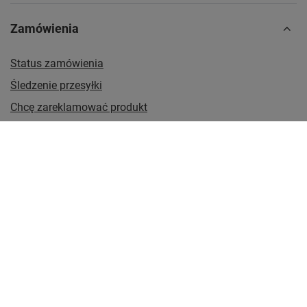
Zamówienia
Status zamówienia
Śledzenie przesyłki
Chcę zareklamować produkt
Chcę odstąpić od umowy
Chcę wymienić produkt
Kontakt
Konto
Regulaminy