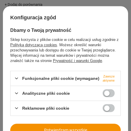
+ Dodaj do porównania
Konfiguracja zgód
Dbamy o Twoją prywatność
Sklep korzysta z plików cookie w celu realizacji usług zgodnie z
Polityką dotyczącą cookies
. Możesz określić warunki
przechowywania lub dostępu do cookie w Twojej przeglądarce.
Więcej informacji na temat warunków i prywatności można
NOWOŚĆ
znaleźć także na stronie
Prywatność i warunki Google
.
Zestaw opaski zaciskowe
Zawsze
kablowe 2,5 - 3,6 mm
Funkcjonalne pliki cookie (wymagane)
aktywne
zielone 500 szt.
Analityczne pliki cookie
50,95 zł
/
szt.
+ Dodaj do porównania
Reklamowe pliki cookie
Zielone trytytki - cechy i zalety
Potwierdzam wszystkie