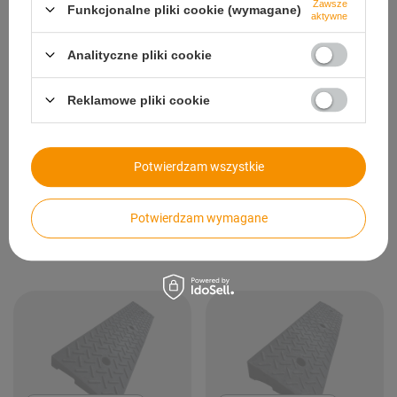
Zawsze
Funkcjonalne pliki cookie (wymagane)
aktywne
Analityczne pliki cookie
CHWILOWO NIEDOSTĘPNY
CHWILOWO NIEDOSTĘPNY
Reklamowe pliki cookie
Próg podrzutowy
Najazd klinowy 1000 mm
kablowy, element
x 250 mm x 40 mm
środkowy, 1000 mm x
czarny
Potwierdzam wszystkie
350 mm x 70 mm
91,99 zł
/
szt.
Cena na telefon
Potwierdzam wymagane
+ Dodaj do porównania
+ Dodaj do porównania