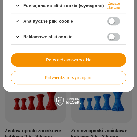
95,00 zł
/
szt.
99,90 zł
/
szt.
Zawsze
Funkcjonalne pliki cookie (wymagane)
aktywne
+ Dodaj do porównania
+ Dodaj do porównania
Analityczne pliki cookie
1
2
3
Następna strona
Reklamowe pliki cookie
Polecamy
Potwierdzam wszystkie
Zobacz wszystko
Potwierdzam wymagane
Zestaw opaski zaciskowe
Zestaw opaski zaciskowe
kablowe 2,5 - 3,6 mm
kablowe 2,5 - 3,6 mm