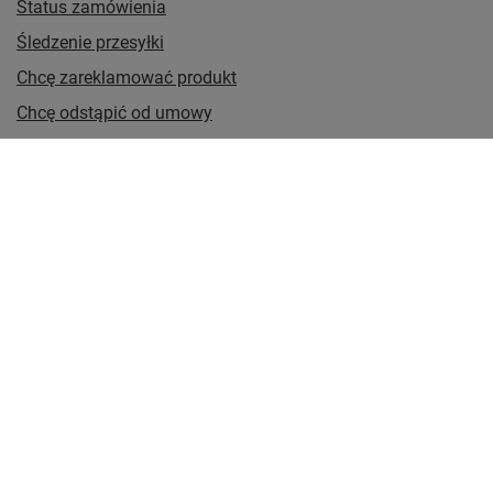
Status zamówienia
Śledzenie przesyłki
Chcę zareklamować produkt
Chcę odstąpić od umowy
Chcę wymienić produkt
Kontakt
Konto
Regulaminy
570678440
bok@tretytka.pl