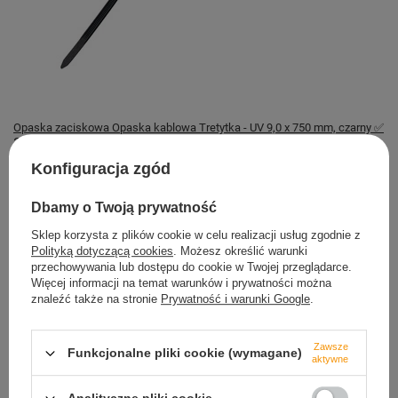
Opaska zaciskowa Opaska kablowa Tretytka - UV 9,0 x 750 mm, czarny ✅
3,59 zł
Konfiguracja zgód
Magazyn TRETYTKA
Dostępny
Dbamy o Twoją prywatność
Sklep korzysta z plików cookie w celu realizacji usług zgodnie z
Polityką dotyczącą cookies
. Możesz określić warunki
przechowywania lub dostępu do cookie w Twojej przeglądarce.
Więcej informacji na temat warunków i prywatności można
znaleźć także na stronie
Prywatność i warunki Google
.
Bezpieczne zakupy
dbamy o Twoje prawa
Zawsze
Funkcjonalne pliki cookie (wymagane)
aktywne
Szybkie zwroty