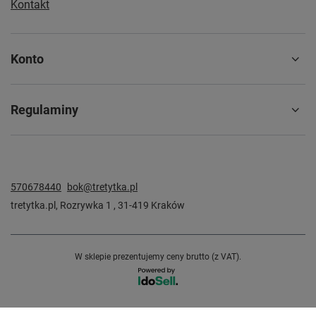
Kontakt
Konto
Regulaminy
570678440
bok@tretytka.pl
tretytka.pl
,
Rozrywka 1
,
31-419
Kraków
W sklepie prezentujemy ceny brutto (z VAT).