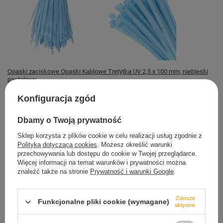
Opaski zaciskowe Opaski Kablowe Tretytka UV 2,5 x 100 mm, niebieski
pastelowy
4,39 zł
Konfiguracja zgód
Magazyn TRETYTKA
Dbamy o Twoją prywatność
Dostępny
Sklep korzysta z plików cookie w celu realizacji usług zgodnie z
Polityką dotyczącą cookies
. Możesz określić warunki
przechowywania lub dostępu do cookie w Twojej przeglądarce.
Więcej informacji na temat warunków i prywatności można
znaleźć także na stronie
Prywatność i warunki Google
.
Bezpieczne zakupy
dbamy o Twoje prawa
Zawsze
Funkcjonalne pliki cookie (wymagane)
aktywne