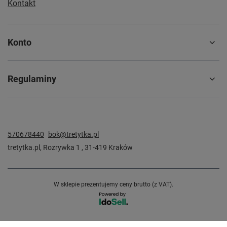
Kontakt
Konto
Regulaminy
570678440
bok@tretytka.pl
tretytka.pl
,
Rozrywka 1
,
31-419
Kraków
W sklepie prezentujemy ceny brutto (z VAT).