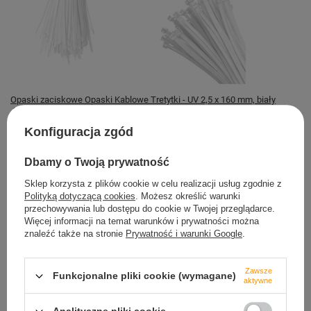
Opaski zaciskowe Opaski Kablowe Tretytki - UV 2,5 x 160 mm, biały
4,89 zł
Konfiguracja zgód
Magazyn TRETYTKA
Dostępny
Dbamy o Twoją prywatność
Sklep korzysta z plików cookie w celu realizacji usług zgodnie z
Polityką dotyczącą cookies
. Możesz określić warunki
przechowywania lub dostępu do cookie w Twojej przeglądarce.
Więcej informacji na temat warunków i prywatności można
znaleźć także na stronie
Prywatność i warunki Google
.
Bezpieczne zakupy
dbamy o Twoje prawa
Zawsze
Funkcjonalne pliki cookie (wymagane)
aktywne
Szybkie zwroty