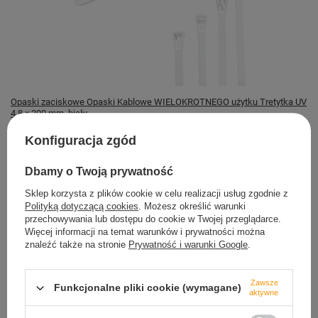
Opaski zaciskowe Opaski Kablowe WIELOKROTNEGO użytku Tretytka UV
4,8 x 200 mm, biały
26,89 zł
Konfiguracja zgód
Magazyn TRETYTKA
Dbamy o Twoją prywatność
Dostępny
Sklep korzysta z plików cookie w celu realizacji usług zgodnie z
Polityką dotyczącą cookies
. Możesz określić warunki
przechowywania lub dostępu do cookie w Twojej przeglądarce.
Więcej informacji na temat warunków i prywatności można
znaleźć także na stronie
Prywatność i warunki Google
.
Bezpieczne zakupy
dbamy o Twoje prawa
Zawsze
Funkcjonalne pliki cookie (wymagane)
aktywne