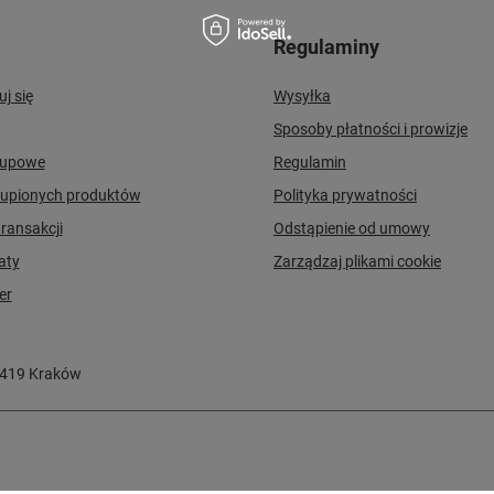
Regulaminy
uj się
Wysyłka
Sposoby płatności i prowizje
kupowe
Regulamin
kupionych produktów
Polityka prywatności
transakcji
Odstąpienie od umowy
aty
Zarządzaj plikami cookie
er
-419
Kraków