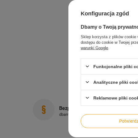
Konfiguracja zgód
Dbamy o Twoją prywatn
Sklep korzysta z plików cookie 
dostępu do cookie w Twojej prz
warunki Google
.
Funkcjonalne pliki 
Analityczne pliki coo
Reklamowe pliki coo
Bezpieczne zakupy
dbamy o Twoje prawa
Potwier