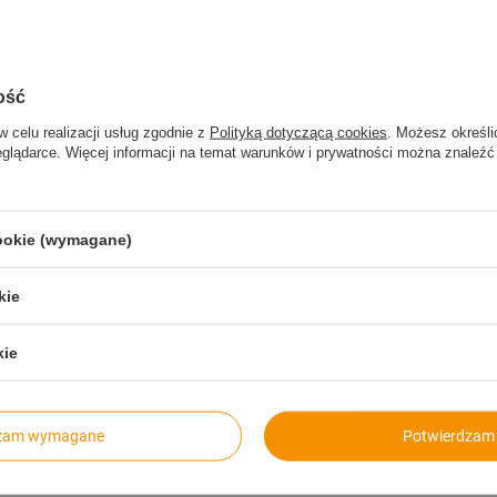
ość
w celu realizacji usług zgodnie z
Polityką dotyczącą cookies
. Możesz określi
eglądarce. Więcej informacji na temat warunków i prywatności można znaleźć
cookie (wymagane)
kie
kie
Szybkie zwroty
Paczkomaty
14 dni na zwrot bez podawania
dla wygodnych i oszcz
przyczyny
dzam wymagane
Potwierdzam 