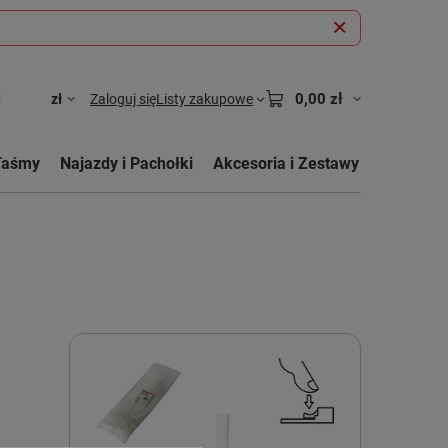
0,00 zł
zł
Zaloguj się
Listy zakupowe
Taśmy
Najazdy i Pachołki
Akcesoria i Zestawy