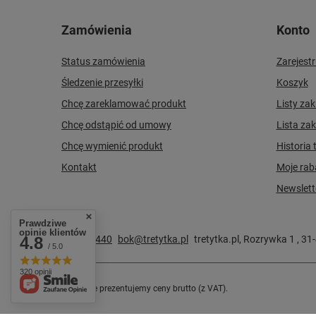
Zamówienia
Konto
Status zamówienia
Zarejestr
Śledzenie przesyłki
Koszyk
Chcę zareklamować produkt
Listy za
Chcę odstąpić od umowy
Lista za
Chcę wymienić produkt
Historia 
Kontakt
Moje rab
Newslett
Prawdziwe
opinie klientów
4.8
570678440
bok@tretytka.pl
tretytka.pl
,
Rozrywka 1
,
31
/ 5.0
320 opinii
W sklepie prezentujemy ceny brutto (z VAT).