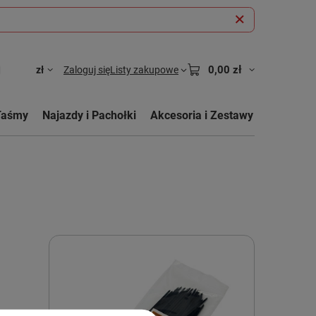
0,00 zł
zł
Zaloguj się
Listy zakupowe
Taśmy
Najazdy i Pachołki
Akcesoria i Zestawy