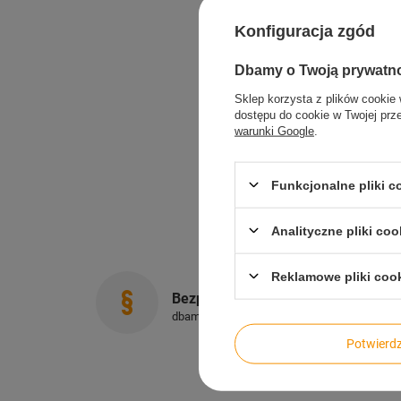
Konfiguracja zgód
Dbamy o Twoją prywatn
Sklep korzysta z plików cookie 
dostępu do cookie w Twojej prz
warunki Google
.
Funkcjonalne pliki 
Analityczne pliki coo
Reklamowe pliki coo
Bezpieczne zakupy
dbamy o Twoje prawa
Potwier