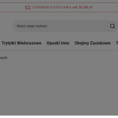
DARMOWA DOSTAWA
od 70,00 zł
Trytytki Wielorazowe
Opaski Inne
Obejmy Zaciskowe
epach