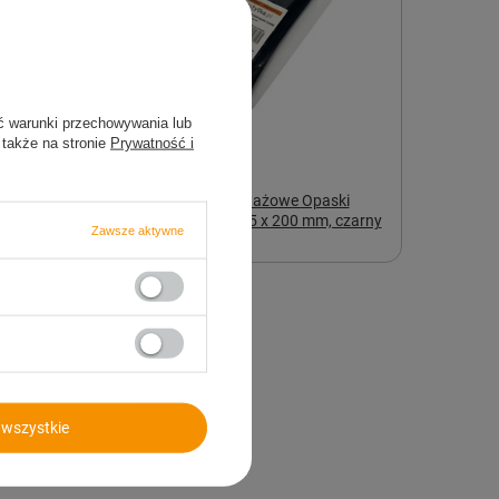
ć warunki przechowywania lub
 także na stronie
Prywatność i
Opaski zaciskowe montażowe Opaski
Kablowe Tretytka UV 3,5 x 200 mm, czarny
Zawsze aktywne
17,99 zł
ędnych
wszystkie