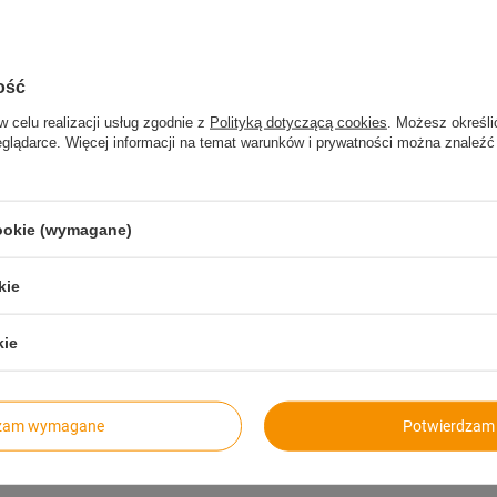
ość
w celu realizacji usług zgodnie z
Polityką dotyczącą cookies
. Możesz określi
eglądarce. Więcej informacji na temat warunków i prywatności można znaleźć
cookie (wymagane)
kie
kie
Szybkie zwroty
Paczkomaty
14 dni na zwrot bez podawania
dla wygodnych i oszcz
przyczyny
dzam wymagane
Potwierdzam 