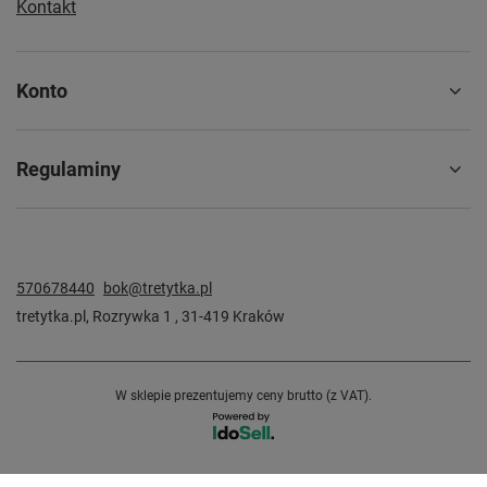
Kontakt
Konto
Regulaminy
570678440
bok@tretytka.pl
tretytka.pl
,
Rozrywka 1
,
31-419
Kraków
W sklepie prezentujemy ceny brutto (z VAT).