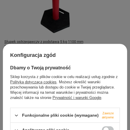
Słupek ostrzegawczy z podstawą 5 kg 1100 mm
200,49 zł
Konfiguracja zgód
Magazyn TRETYTKA
Dostępny
Dbamy o Twoją prywatność
Sklep korzysta z plików cookie w celu realizacji usług zgodnie z
Polityką dotyczącą cookies
. Możesz określić warunki
przechowywania lub dostępu do cookie w Twojej przeglądarce.
Więcej informacji na temat warunków i prywatności można
znaleźć także na stronie
Prywatność i warunki Google
.
Bezpieczne zakupy
dbamy o Twoje prawa
Zawsze
Funkcjonalne pliki cookie (wymagane)
aktywne
Szybkie zwroty