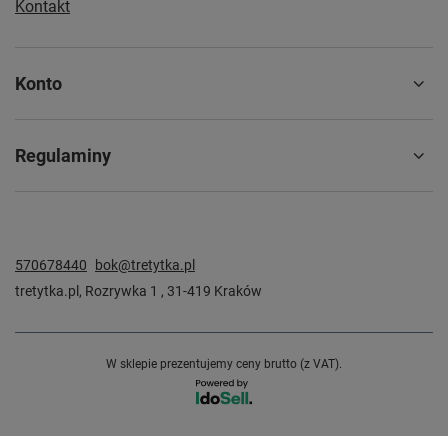
Kontakt
Konto
Regulaminy
570678440
bok@tretytka.pl
tretytka.pl
,
Rozrywka 1
,
31-419
Kraków
W sklepie prezentujemy ceny brutto (z VAT).