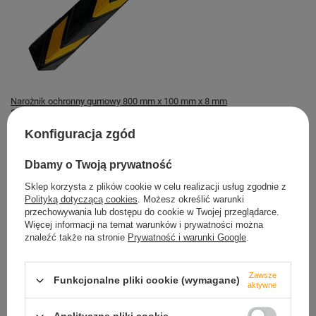
Narożnik ochronny gumowy 800 mm x 100 mm x 8 mm
29,19 zł
Konfiguracja zgód
Magazyn TRETYTKA
Dostępny
Dbamy o Twoją prywatność
Sklep korzysta z plików cookie w celu realizacji usług zgodnie z
Polityką dotyczącą cookies
. Możesz określić warunki
przechowywania lub dostępu do cookie w Twojej przeglądarce.
Więcej informacji na temat warunków i prywatności można
znaleźć także na stronie
Prywatność i warunki Google
.
Bezpieczne zakupy
dbamy o Twoje prawa
Zawsze
Funkcjonalne pliki cookie (wymagane)
aktywne
Szybkie zwroty