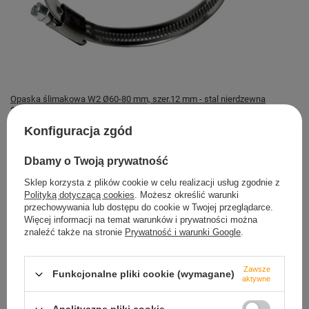
Opaska ślimakowa W2 Ø60-80 mm, szer.12 mm - stal nierdzewna
2,29 zł
Konfiguracja zgód
Magazyn TRETYTKA
Dostępny
Dbamy o Twoją prywatność
Sklep korzysta z plików cookie w celu realizacji usług zgodnie z
Polityką dotyczącą cookies
. Możesz określić warunki
przechowywania lub dostępu do cookie w Twojej przeglądarce.
Więcej informacji na temat warunków i prywatności można
znaleźć także na stronie
Prywatność i warunki Google
.
Bezpieczne zakupy
dbamy o Twoje prawa
Zawsze
Funkcjonalne pliki cookie (wymagane)
aktywne
Szybkie zwroty