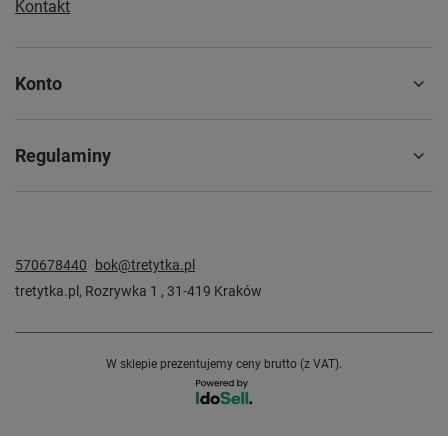
Kontakt
Konto
Regulaminy
570678440
bok@tretytka.pl
tretytka.pl
,
Rozrywka 1
,
31-419
Kraków
W sklepie prezentujemy ceny brutto (z VAT).