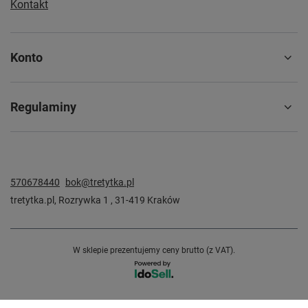
Kontakt
Konto
Regulaminy
570678440
bok@tretytka.pl
tretytka.pl
,
Rozrywka 1
,
31-419
Kraków
W sklepie prezentujemy ceny brutto (z VAT).