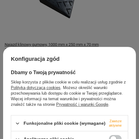
Najazd klinowy gumowy, 1000 mm x 250 mm x 70 mm
199,09 zł
Konfiguracja zgód
Magazyn TRETYTKA
Dostępny
Dbamy o Twoją prywatność
Sklep korzysta z plików cookie w celu realizacji usług zgodnie z
Polityką dotyczącą cookies
. Możesz określić warunki
przechowywania lub dostępu do cookie w Twojej przeglądarce.
Więcej informacji na temat warunków i prywatności można
znaleźć także na stronie
Prywatność i warunki Google
.
Bezpieczne zakupy
dbamy o Twoje prawa
Zawsze
Funkcjonalne pliki cookie (wymagane)
aktywne
Szybkie zwroty