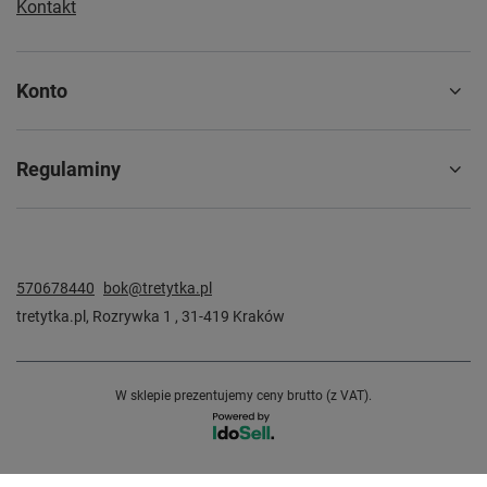
Kontakt
Konto
Regulaminy
570678440
bok@tretytka.pl
tretytka.pl
,
Rozrywka 1
,
31-419
Kraków
W sklepie prezentujemy ceny brutto (z VAT).