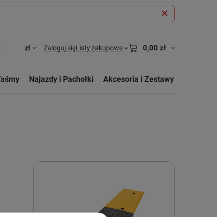
0,00 zł
zł
Zaloguj się
Listy zakupowe
Taśmy
Najazdy i Pachołki
Akcesoria i Zestawy