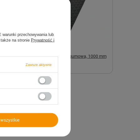
ć warunki przechowywania lub
 także na stronie
Prywatność i
Rampa krawężnikowa gumowa, 1000 mm
x 250 mm x 40 mm
Zawsze aktywne
170,19 zł
ędnych
wszystkie