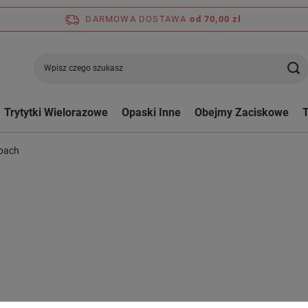
DARMOWA DOSTAWA
od 70,00 zł
Trytytki Wielorazowe
Opaski Inne
Obejmy Zaciskowe
epach