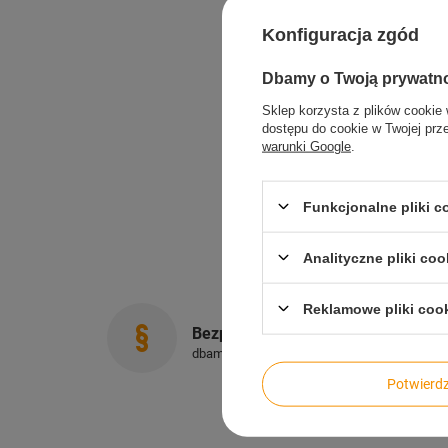
Konfiguracja zgód
Dbamy o Twoją prywatn
Sklep korzysta z plików cookie 
dostępu do cookie w Twojej prz
warunki Google
.
Funkcjonalne pliki 
Analityczne pliki coo
Reklamowe pliki coo
Bezpieczne zakupy
dbamy o Twoje prawa
Potwier