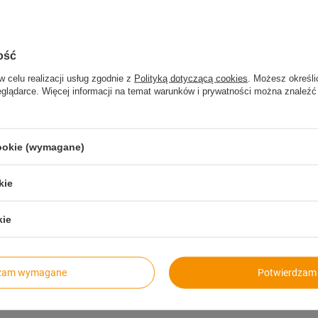
ość
w celu realizacji usług zgodnie z
Polityką dotyczącą cookies
. Możesz określi
eglądarce. Więcej informacji na temat warunków i prywatności można znaleźć
cookie (wymagane)
kie
kie
Szybkie zwroty
Paczkomaty
14 dni na zwrot bez podawania
dla wygodnych i oszcz
przyczyny
dzam wymagane
Potwierdzam 