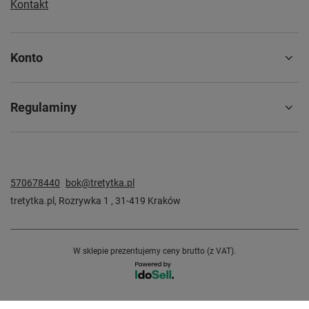
Kontakt
Konto
Regulaminy
570678440
bok@tretytka.pl
tretytka.pl
,
Rozrywka 1
,
31-419
Kraków
W sklepie prezentujemy ceny brutto (z VAT).