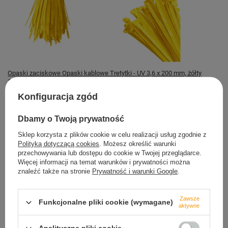
Opaski zaciskowe Opaski kablowe Tretytki - UV 3,6 x 200 mm, żółty
11,69 zł
Konfiguracja zgód
Magazyn TRETYTKA
Dostępny
Dbamy o Twoją prywatność
Sklep korzysta z plików cookie w celu realizacji usług zgodnie z
Polityką dotyczącą cookies
. Możesz określić warunki
przechowywania lub dostępu do cookie w Twojej przeglądarce.
Więcej informacji na temat warunków i prywatności można
znaleźć także na stronie
Prywatność i warunki Google
.
Bezpieczne zakupy
dbamy o Twoje prawa
Zawsze
Funkcjonalne pliki cookie (wymagane)
aktywne
Szybkie zwroty