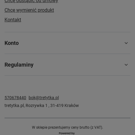
Chcę odstąpić od umowy
Chcę wymienić produkt
Kontakt
Konto
Regulaminy
570678440
bok@tretytka.pl
tretytka.pl
,
Rozrywka 1
,
31-419
Kraków
W sklepie prezentujemy ceny brutto (z VAT).