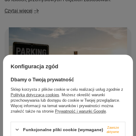
Czytaj więcej
Konfiguracja zgód
Dbamy o Twoją prywatność
Sklep korzysta z plików cookie w celu realizacji usług zgodnie z
Polityką dotyczącą cookies
. Możesz określić warunki
przechowywania lub dostępu do cookie w Twojej przeglądarce.
Więcej informacji na temat warunków i prywatności można
znaleźć także na stronie
Prywatność i warunki Google
.
Jak wyznaczyć miejsca parkingowe na festiwalach?
Bezpieczeństwo parkingów przy koncertach, festynach
i innych dużych imprezach
Zawsze
Funkcjonalne pliki cookie (wymagane)
aktywne