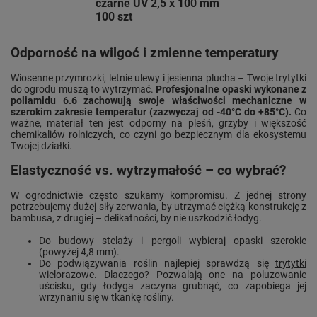
czarne UV 2,5 x 100 mm
100 szt
Odporność na wilgoć i zmienne temperatury
Wiosenne przymrozki, letnie ulewy i jesienna plucha – Twoje trytytki
do ogrodu muszą to wytrzymać.
Profesjonalne opaski wykonane z
poliamidu 6.6 zachowują swoje właściwości mechaniczne w
szerokim zakresie temperatur (zazwyczaj od -40°C do +85°C).
Co
ważne, materiał ten jest odporny na pleśń, grzyby i większość
chemikaliów rolniczych, co czyni go bezpiecznym dla ekosystemu
Twojej działki.
Elastyczność vs. wytrzymałość – co wybrać?
W ogrodnictwie często szukamy kompromisu. Z jednej strony
potrzebujemy dużej siły zerwania, by utrzymać ciężką konstrukcję z
bambusa, z drugiej – delikatności, by nie uszkodzić łodyg.
Do budowy stelaży i pergoli wybieraj opaski szerokie
(powyżej 4,8 mm).
Do podwiązywania roślin najlepiej sprawdzą się
trytytki
wielorazowe
. Dlaczego? Pozwalają one na poluzowanie
uścisku, gdy łodyga zaczyna grubnąć, co zapobiega jej
wrzynaniu się w tkankę rośliny.