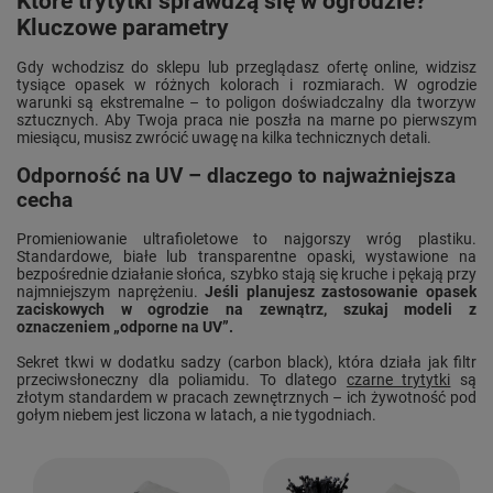
Które trytytki sprawdzą się w ogrodzie?
Kluczowe parametry
Gdy wchodzisz do sklepu lub przeglądasz ofertę online, widzisz
tysiące opasek w różnych kolorach i rozmiarach. W ogrodzie
warunki są ekstremalne – to poligon doświadczalny dla tworzyw
sztucznych. Aby Twoja praca nie poszła na marne po pierwszym
miesiącu, musisz zwrócić uwagę na kilka technicznych detali.
Odporność na UV – dlaczego to najważniejsza
cecha
Promieniowanie ultrafioletowe to najgorszy wróg plastiku.
Standardowe, białe lub transparentne opaski, wystawione na
bezpośrednie działanie słońca, szybko stają się kruche i pękają przy
najmniejszym naprężeniu.
Jeśli planujesz zastosowanie opasek
zaciskowych w ogrodzie na zewnątrz, szukaj modeli z
oznaczeniem „odporne na UV”.
Sekret tkwi w dodatku sadzy (carbon black), która działa jak filtr
przeciwsłoneczny dla poliamidu. To dlatego
czarne trytytki
są
złotym standardem w pracach zewnętrznych – ich żywotność pod
gołym niebem jest liczona w latach, a nie tygodniach.