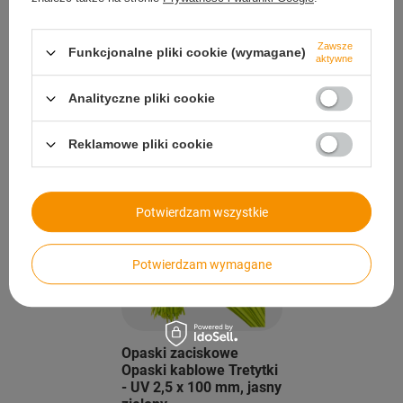
Zawsze
Funkcjonalne pliki cookie (wymagane)
aktywne
Analityczne pliki cookie
Opaski zaciskowe
Zestaw opaski
Opaski kablowe Tretytki
zaciskowe kablowe 2,5 -
- UV 2,5 x 100 mm,
3,6 mm zielone 500 szt
Reklamowe pliki cookie
zielony
Potwierdzam wszystkie
Potwierdzam wymagane
Opaski zaciskowe
Opaski kablowe Tretytki
- UV 2,5 x 100 mm, jasny