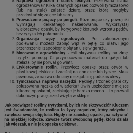
Naprawa ogrodzeń i siatek leśnych
. Przerwana siatka
ogrodzeniowa? Kilka czarnych opasek pozwoli tymczasowo
(lub na stałe) załatać dziurę, przez którą mogłyby
przedostać się zające lub sarny.
Prowadzenie pnączy po pergoli
. Róże pnące czy powojniki
wymagają delikatnego nakierowania. Wykorzystaj
wielorazowe opaski, by korygować kierunek wzrostu pędów
bez ryzyka ich połamania.
Organizacja węży ogrodowych
. Po zakończonym
podlewaniu możesz zapiąć wąż w pętlę, co ułatwi jego
przenoszenie i zapobiegnie plątaniu się w garażu.
Mocowanie agrowłókniny
. Jeśli okrywasz rośliny na zimę,
trytytki pomogą Ci przymocować materiał do gałęzi lub
stelaża, by nie porwał go wiatr.
Etykietowanie roślin
. Przewlecz opaskę przez otwór w
plastikowej etykiecie i zaciśnij na doniczce lub tyczce. Masz
pewność, że nazwa odmiany nie zgubi się podczas ulewy.
Tymczasowa naprawa narzędzi
. Pęknięty trzonek grabi czy
poluzowana rączka od wiaderka? Owiń uszkodzone miejsce
kilkoma opaskami, zaciskając je bardzo mocno – to pozwoli
dokończyć pracę przed wizytą w sklepie.
Jak podwiązać rośliny trytytkami, by ich nie skrzywdzić? Kluczem
jest świadomość, że roślina to żywy organizm, który oddycha i
zwiększa swoją objętość. Nigdy nie zaciskaj opaski „na sztywno”
na miękkiej łodydze. Zawsze twórz swobodną pętlę, która działa
jak wieszak, a nie jak opaska uciskowa.