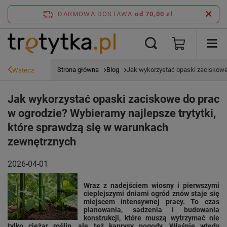
DARMOWA DOSTAWA
od 70,00 zł
Strona główna
Blog
Jak wykorzystać opaski zaciskowe 
Wstecz
Jak wykorzystać opaski zaciskowe do prac
w ogrodzie? Wybieramy najlepsze trytytki,
które sprawdzą się w warunkach
zewnętrznych
2026-04-01
Wraz z nadejściem wiosny i pierwszymi
cieplejszymi dniami ogród znów staje się
miejscem intensywnej pracy. To czas
planowania, sadzenia i budowania
konstrukcji, które muszą wytrzymać nie
tylko ciężar roślin, ale też kaprysy pogody. Właśnie wtedy