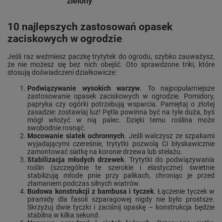
zielony
10 najlepszych zastosowań opasek
zaciskowych w ogrodzie
Jeśli raz weźmiesz paczkę trytytek do ogrodu, szybko zauważysz,
że nie możesz się bez nich obejść. Oto sprawdzone triki, które
stosują doświadczeni działkowicze:
Podwiązywanie wysokich warzyw
. To najpopularniejsze
zastosowanie opasek zaciskowych w ogrodzie. Pomidory,
papryka czy ogórki potrzebują wsparcia. Pamiętaj o złotej
zasadzie: zostawiaj luz! Pętla powinna być na tyle duża, byś
mógł włożyć w nią palec. Dzięki temu roślina może
swobodnie rosnąć.
Mocowanie siatek ochronnych
. Jeśli walczysz ze szpakami
wyjadającymi czereśnie, trytytki pozwolą Ci błyskawicznie
zamontować siatkę na koronie drzewa lub stelażu.
Stabilizacja młodych drzewek
. Trytytki do podwiązywania
roślin (szczególnie te szerokie i elastyczne) świetnie
stabilizują młode pnie przy palikach, chroniąc je przed
złamaniem podczas silnych wiatrów.
Budowa konstrukcji z bambusa i tyczek
. Łączenie tyczek w
piramidy dla fasoli szparagowej nigdy nie było prostsze.
Skrzyżuj dwie tyczki i zaciśnij opaskę – konstrukcja będzie
stabilna w kilka sekund.