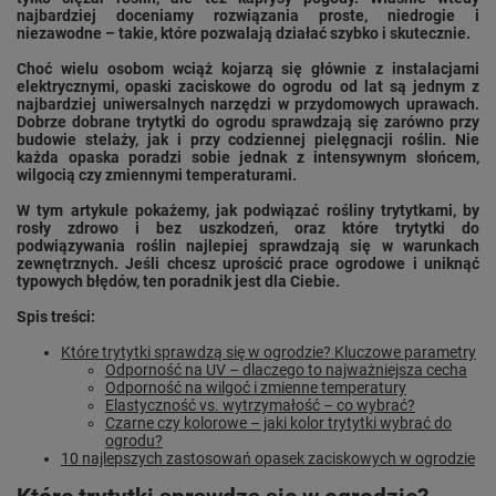
najbardziej doceniamy rozwiązania proste, niedrogie i
niezawodne – takie, które pozwalają działać szybko i skutecznie.
Choć wielu osobom wciąż kojarzą się głównie z instalacjami
elektrycznymi, opaski zaciskowe do ogrodu od lat są jednym z
najbardziej uniwersalnych narzędzi w przydomowych uprawach.
Dobrze dobrane trytytki do ogrodu sprawdzają się zarówno przy
budowie stelaży, jak i przy codziennej pielęgnacji roślin. Nie
każda opaska poradzi sobie jednak z intensywnym słońcem,
wilgocią czy zmiennymi temperaturami.
W tym artykule pokażemy, jak podwiązać rośliny trytytkami, by
rosły zdrowo i bez uszkodzeń, oraz które trytytki do
podwiązywania roślin najlepiej sprawdzają się w warunkach
zewnętrznych. Jeśli chcesz uprościć prace ogrodowe i uniknąć
typowych błędów, ten poradnik jest dla Ciebie.
Spis treści:
Które trytytki sprawdzą się w ogrodzie? Kluczowe parametry
Odporność na UV – dlaczego to najważniejsza cecha
Odporność na wilgoć i zmienne temperatury
Elastyczność vs. wytrzymałość – co wybrać?
Czarne czy kolorowe – jaki kolor trytytki wybrać do
ogrodu?
10 najlepszych zastosowań opasek zaciskowych w ogrodzie