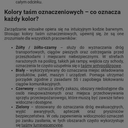
całym odcinku.
Kolory taśm oznaczeniowych – co oznacza
każdy kolor?
Zarządzanie wizualne opiera się na intuicyjnym kodzie barwnym.
Stosując kolory taśm oznaczeniowych, upewnij się, że są one
zrozumiałe dla wszystkich pracowników:
Żółty / żółto-czarny
– służy do wyznaczania dróg
transportowych, ciągów pieszych oraz ostrzegania przed
przeszkodami i miejscami niebezpiecznymi. W strefach
narażonych na poślizg, takich jak rampy, wejścia czy schody,
oznaczenia te często uzupełnia się o
taśmy antypoślizgowe
.
Biały
– wykorzystywany do oznaczania miejsc składowania
produktów, palet, maszyn i urządzeń. Pomaga utrzymać
porządek zgodnie z zasadami 5S i zapobiega blokowaniu
ciągów komunikacyjnych.
Czerwony
– oznacza strefy zakazu, obszary niedostępne dla
osób nieupoważnionych oraz miejsca przechowywania
sprzętu przeciwpożarowego, które muszą być zawsze łatwo
widoczne i dostępne.
Zielony
– stosowany do oznaczania dróg ewakuacyjnych,
wyjść awaryjnych, apteczek oraz pryszniców
bezpieczeństwa. W celu zapewnienia widoczności oznaczeń
po zaniku zasilania, w tych obszarach często wykorzystuje
się
taśmy luminescencyjne
.