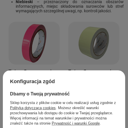
Niebieski
– przeznaczony do oznaczania obszarów
informacyjnych, miejsc składowania surowców lub stref
wymagających szczególnej uwagi, np. kontroli jakości.
Taśma fluorescencyjna
Taśma fluorescencyjna
20 mm x 10 m różowy
50 mm x 10 m żółta
Konfiguracja zgód
Dbamy o Twoją prywatność
Sklep korzysta z plików cookie w celu realizacji usług zgodnie z
Polityką dotyczącą cookies
. Możesz określić warunki
przechowywania lub dostępu do cookie w Twojej przeglądarce.
Więcej informacji na temat warunków i prywatności można
znaleźć także na stronie
Prywatność i warunki Google
.