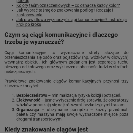
podłóg
Kolory taśm oznaczeniowych – co oznacza każdy kolor?
Jak wybrać taśmę do znakowania podłóg? Rodzaje i
zastosowania
Jak prawidłowo wyznaczyć ciągi komunikacyjne? Instrukcja
krok po kroku
Czym są ciągi komunikacyjne i dlaczego
trzeba je wyznaczać?
Ciągi komunikacyjne to wyznaczone strefy służące do
przemieszczania się osób oraz pojazdów (np. wózków widłowych)
wewnątrz obiektu. Ich głównym zadaniem jest separacja ruchu
pieszego od kołowego oraz wykluczenie obecności ludzi w strefach
niebezpiecznych.
Prawidłowe znakowanie ciągów komunikacyjnych przynosi trzy
kluczowe korzyści:
Bezpieczeństwo
– minimalizacja ryzyka kolizji i potrąceń.
Efektywność
– jasne wytyczenie dróg sprawia, że operatorzy
wózków poruszają się najkrótszymi, bezkolizyjnymi trasami.
Organizacja
– utrzymanie porządku – każdy przedmiot,
paleta czy maszyna mają swoje wyznaczone miejsce poza
drogami transportowymi.
Kiedy znakowanie ciągów jest