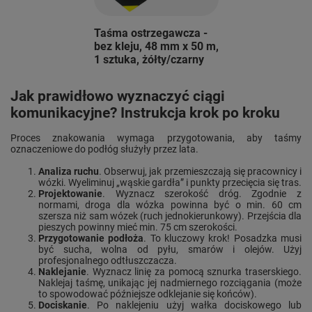
Taśma ostrzegawcza -
bez kleju, 48 mm x 50 m,
1 sztuka, żółty/czarny
Jak prawidłowo wyznaczyć ciągi
komunikacyjne? Instrukcja krok po kroku
Proces znakowania wymaga przygotowania, aby taśmy
oznaczeniowe do podłóg służyły przez lata.
Analiza ruchu
. Obserwuj, jak przemieszczają się pracownicy i
wózki. Wyeliminuj „wąskie gardła” i punkty przecięcia się tras.
Projektowanie
. Wyznacz szerokość dróg. Zgodnie z
normami, droga dla wózka powinna być o min. 60 cm
szersza niż sam wózek (ruch jednokierunkowy). Przejścia dla
pieszych powinny mieć min. 75 cm szerokości.
Przygotowanie podłoża
. To kluczowy krok! Posadzka musi
być sucha, wolna od pyłu, smarów i olejów. Użyj
profesjonalnego odtłuszczacza.
Naklejanie
. Wyznacz linię za pomocą sznurka traserskiego.
Naklejaj taśmę, unikając jej nadmiernego rozciągania (może
to spowodować późniejsze odklejanie się końców).
Dociskanie
. Po naklejeniu użyj wałka dociskowego lub