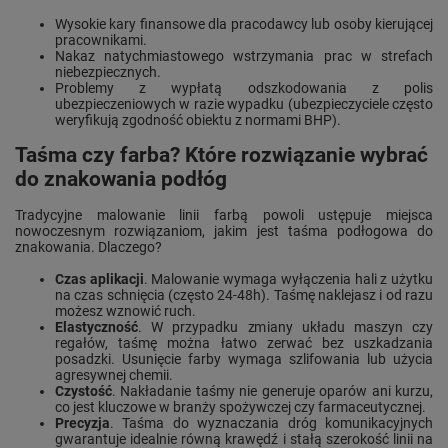
Wysokie kary finansowe dla pracodawcy lub osoby kierującej
pracownikami.
Nakaz natychmiastowego wstrzymania prac w strefach
niebezpiecznych.
Problemy z wypłatą odszkodowania z polis
ubezpieczeniowych w razie wypadku (ubezpieczyciele często
weryfikują zgodność obiektu z normami BHP).
Taśma czy farba? Które rozwiązanie wybrać
do znakowania podłóg
Tradycyjne malowanie linii farbą powoli ustępuje miejsca
nowoczesnym rozwiązaniom, jakim jest taśma podłogowa do
znakowania. Dlaczego?
Czas aplikacji
. Malowanie wymaga wyłączenia hali z użytku
na czas schnięcia (często 24-48h). Taśmę naklejasz i od razu
możesz wznowić ruch.
Elastyczność
. W przypadku zmiany układu maszyn czy
regałów, taśmę można łatwo zerwać bez uszkadzania
posadzki. Usunięcie farby wymaga szlifowania lub użycia
agresywnej chemii.
Czystość
. Nakładanie taśmy nie generuje oparów ani kurzu,
co jest kluczowe w branży spożywczej czy farmaceutycznej.
Precyzja
. Taśma do wyznaczania dróg komunikacyjnych
gwarantuje idealnie równą krawędź i stałą szerokość linii na