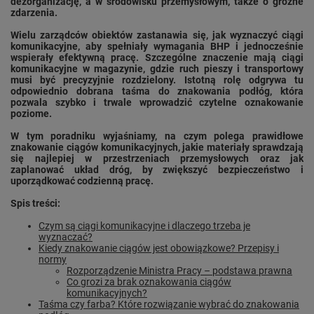
dezorganizację, a w środowisku przemysłowym, także o groźne
zdarzenia.
Wielu zarządców obiektów zastanawia się, jak wyznaczyć ciągi
komunikacyjne, aby spełniały wymagania BHP i jednocześnie
wspierały efektywną pracę. Szczególne znaczenie mają ciągi
komunikacyjne w magazynie, gdzie ruch pieszy i transportowy
musi być precyzyjnie rozdzielony. Istotną rolę odgrywa tu
odpowiednio dobrana taśma do znakowania podłóg, która
pozwala szybko i trwale wprowadzić czytelne oznakowanie
poziome.
W tym poradniku wyjaśniamy, na czym polega prawidłowe
znakowanie ciągów komunikacyjnych, jakie materiały sprawdzają
się najlepiej w przestrzeniach przemysłowych oraz jak
zaplanować układ dróg, by zwiększyć bezpieczeństwo i
uporządkować codzienną pracę.
Spis treści:
Czym są ciągi komunikacyjne i dlaczego trzeba je
wyznaczać?
Kiedy znakowanie ciągów jest obowiązkowe? Przepisy i
normy
Rozporządzenie Ministra Pracy – podstawa prawna
Co grozi za brak oznakowania ciągów
komunikacyjnych?
Taśma czy farba? Które rozwiązanie wybrać do znakowania