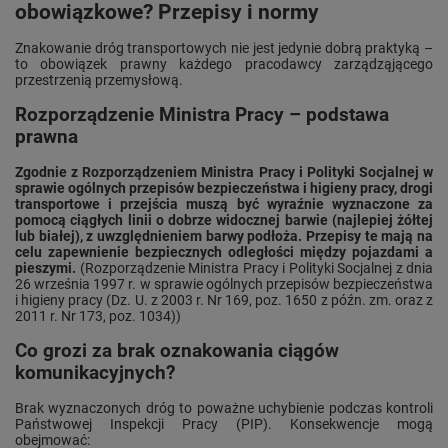
obowiązkowe? Przepisy i normy
Znakowanie dróg transportowych nie jest jedynie dobrą praktyką –
to obowiązek prawny każdego pracodawcy zarządząjącego
przestrzenią przemysłową.
Rozporządzenie Ministra Pracy – podstawa
prawna
Zgodnie z Rozporządzeniem Ministra Pracy i Polityki Socjalnej w
sprawie ogólnych przepisów bezpieczeństwa i higieny pracy, drogi
transportowe i przejścia muszą być wyraźnie wyznaczone za
pomocą ciągłych linii o dobrze widocznej barwie (najlepiej żółtej
lub białej), z uwzględnieniem barwy podłoża. Przepisy te mają na
celu zapewnienie bezpiecznych odległości między pojazdami a
pieszymi.
(Rozporządzenie Ministra Pracy i Polityki Socjalnej z dnia
26 września 1997 r. w sprawie ogólnych przepisów bezpieczeństwa
i higieny pracy (Dz. U. z 2003 r. Nr 169, poz. 1650 z późn. zm. oraz z
2011 r. Nr 173, poz. 1034))
Co grozi za brak oznakowania ciągów
komunikacyjnych?
Brak wyznaczonych dróg to poważne uchybienie podczas kontroli
Państwowej Inspekcji Pracy (PIP). Konsekwencje mogą
obejmować: