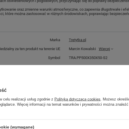
ach oświetleniowych i pogodowych, przyczyniając się do poprawy bezpieczeńs
tkowanie oraz zmienne warunki atmosferyczne, co zapewnia długotrwałe i efe
ści, które można zastosować w różnych środowiskach, poprawiając bezpieczeńs
Marka
Tretytka.pl
dzialny za ten produkt na terenie UE
Marcin Kowalski
Więcej
Symbol
TRA.PP500X350X50-S2
Długość najazdowa w mm
350
Długość progu w mm
500
Wysokość w mm
50
ość
Waga w kg
10
w celu realizacji usług zgodnie z
Polityką dotyczącą cookies
. Możesz określi
eglądarce. Więcej informacji na temat warunków i prywatności można znaleźć
trzebujesz pomocy? Masz pytania?
cookie (wymagane)
Zadaj pyta