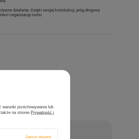
twa.
ktywne działanie.
Dzięki swojej konstrukcji, próg drogowy
two i organizację ruchu
ć warunki przechowywania lub
 także na stronie
Prywatność i
Zawsze aktywne
nie