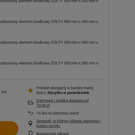
podrzutowy, element środkowy ŻÓŁTY 500 mm x 350 mm x
podrzutowy, element środkowy ŻÓŁTY 500 mm x 350 mm x
podrzutowy, element środkowy ŻÓŁTY 500 mm x 350 mm x
podrzutowy, element środkowy ŻÓŁTY 500 mm x 350 mm x
Produkt dostępny w bardzo małej
/
szt.
ilości
Wysyłka
w poniedziałek
Darmowa i szybka dostawa
od
70,00 zł
14
dni na darmowy zwrot
Sprawdź, w którym sklepie obejrzysz i
kupisz od ręki
Bezpieczne zakupy