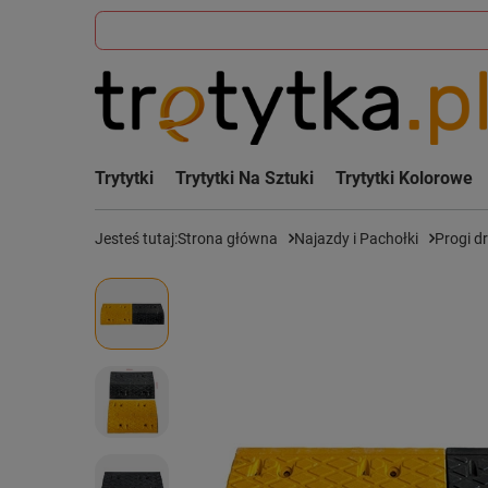
Trytytki
Trytytki Na Sztuki
Trytytki Kolorowe
Jesteś tutaj:
Strona główna
Najazdy i Pachołki
Progi d