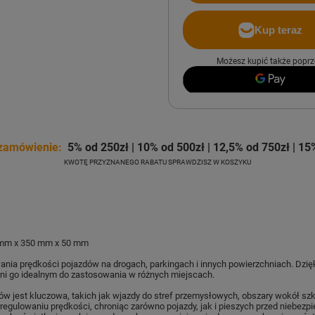
Możesz kupić także poprz
zamówienie:
5% od 250zł | 10% od 500zł | 12,5% od 750zł | 15
KWOTĘ PRZYZNANEGO RABATU SPRAWDZISZ W KOSZYKU
 mm x 350 mm x 50 mm
wania prędkości pojazdów na drogach, parkingach i innych powierzchniach. Dzi
yni go idealnym do zastosowania w różnych miejscach.
dów jest kluczowa, takich jak wjazdy do stref przemysłowych, obszary wokół szk
egulowaniu prędkości, chroniąc zarówno pojazdy, jak i pieszych przed niebez