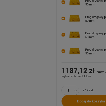
Próg drogowy 
50 mm
Próg drogowy 
50 mm
Próg drogowy 
50 mm
Próg drogowy 
50 mm
1187,12 zł
brutto
wybranych produktów
z
17
szt.
Dodaj do koszyka