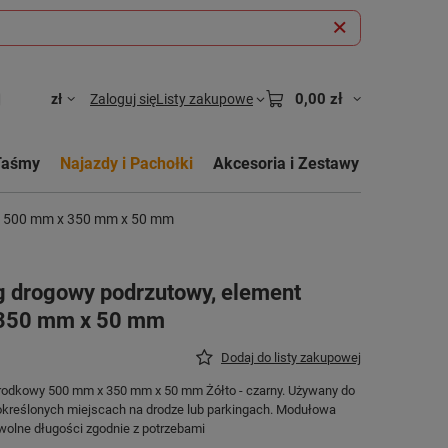
0,00 zł
zł
Zaloguj się
Listy zakupowe
Taśmy
Najazdy i Pachołki
Akcesoria i Zestawy
y 500 mm x 350 mm x 50 mm
drogowy podrzutowy, element
 350 mm x 50 mm
Dodaj do listy zakupowej
rodkowy 500 mm x 350 mm x 50 mm Żółto - czarny. Używany do
określonych miejscach na drodze lub parkingach. Modułowa
olne długości zgodnie z potrzebami