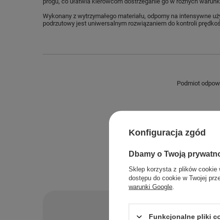
progu, co ułatwia kierowcom dostrzeganie go w różnych warunk
Wykonany z wytrzymałego materiału, odporny na intensywne uży
podrzutowy jest uniwersalnym rozwiązaniem do kontroli prędko
Podmiot odpowie
Konfiguracja zgód
Dbamy o Twoją prywatn
Sklep korzysta z plików cookie 
dostępu do cookie w Twojej prz
warunki Google
.
Po
Funkcjonalne pliki 