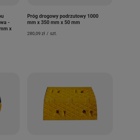
pu
Próg drogowy podrzutowy 1000
wa -
mm x 350 mm x 50 mm
 mm x
280,09 zł
/
szt.