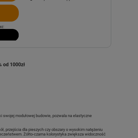
ez:
% od 1000zł
ęki swojej modułowej budowie, pozwala na elastyczne
ół, przejścia dla pieszych czy obszary o wysokim natężeniu
pieczeństwem. Żółto-czarna kolorystyka zwiększa widoczność