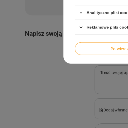
Zadaj pytanie a my o
Analityczne pliki coo
Reklamowe pliki coo
Napisz swoją opinię
Potwier
Treść twojej op
Dodaj własne 