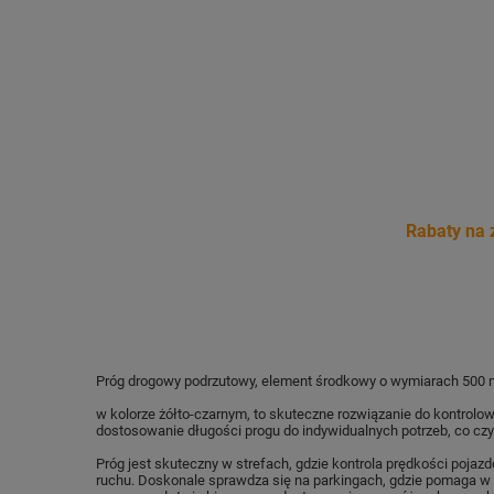
Rabaty na 
Próg drogowy podrzutowy, element środkowy o wymiarach 500
w kolorze żółto-czarnym, to skuteczne rozwiązanie do kontrolo
dostosowanie długości progu do indywidualnych potrzeb, co cz
Próg jest skuteczny w strefach, gdzie kontrola prędkości pojaz
ruchu.
Doskonale sprawdza się na parkingach, gdzie pomaga w r