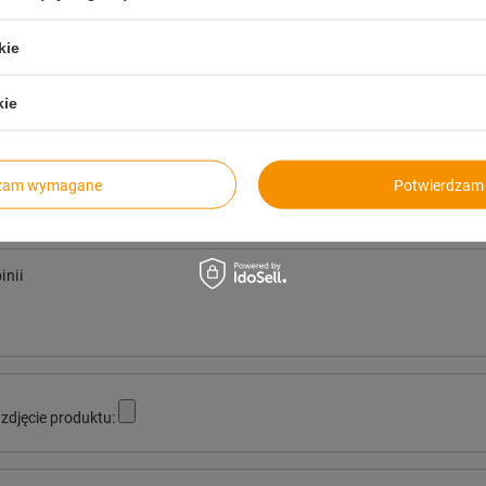
dpowiemy niezwłocznie, najciekawsze pytania i odpowiedzi
publikując dla innych.
kie
kie
Twoja ocena:
dzam wymagane
Potwierdzam 
5/5
inii
zdjęcie produktu: