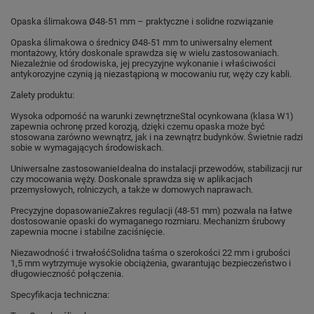
Opaska ślimakowa Ø48-51 mm – praktyczne i solidne rozwiązanie
Opaska ślimakowa o średnicy Ø48-51 mm to uniwersalny element
montażowy, który doskonale sprawdza się w wielu zastosowaniach.
Niezależnie od środowiska, jej precyzyjne wykonanie i właściwości
antykorozyjne czynią ją niezastąpioną w mocowaniu rur, węży czy kabli.
Zalety produktu:
Wysoka odporność na warunki zewnętrzne
Stal ocynkowana (klasa W1)
zapewnia ochronę przed korozją, dzięki czemu opaska może być
stosowana zarówno wewnątrz, jak i na zewnątrz budynków. Świetnie radzi
sobie w wymagających środowiskach.
Uniwersalne zastosowanie
Idealna do instalacji przewodów, stabilizacji rur
czy mocowania węży. Doskonale sprawdza się w aplikacjach
przemysłowych, rolniczych, a także w domowych naprawach.
Precyzyjne dopasowanie
Zakres regulacji (48-51 mm) pozwala na łatwe
dostosowanie opaski do wymaganego rozmiaru. Mechanizm śrubowy
zapewnia mocne i stabilne zaciśnięcie.
Niezawodność i trwałość
Solidna taśma o szerokości 22 mm i grubości
1,5 mm wytrzymuje wysokie obciążenia, gwarantując bezpieczeństwo i
długowieczność połączenia.
Specyfikacja techniczna: