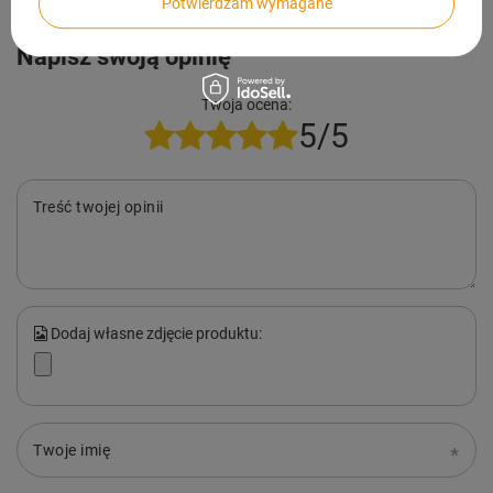
Potwierdzam wymagane
Napisz swoją opinię
Twoja ocena:
5/5
Treść twojej opinii
Dodaj własne zdjęcie produktu:
Twoje imię