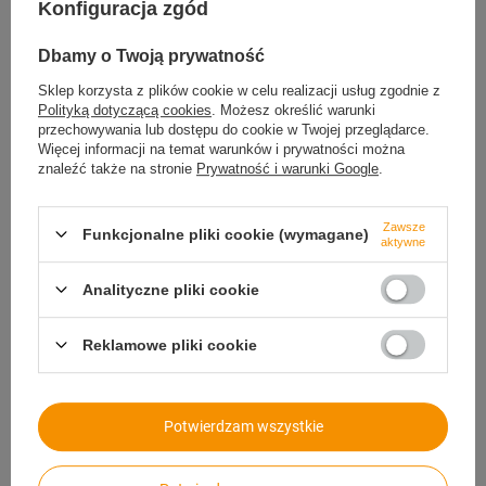
Konfiguracja zgód
Podmiot odpowiedzialny za ten
Marcin Kowalski
Więcej
produkt na terenie UE
Dbamy o Twoją prywatność
Symbol
OPS.W1.48.51
Sklep korzysta z plików cookie w celu realizacji usług zgodnie z
Typ
Obejma GBS
Polityką dotyczącą cookies
. Możesz określić warunki
przechowywania lub dostępu do cookie w Twojej przeglądarce.
Materiał
Stal ocynkowana W1
Więcej informacji na temat warunków i prywatności można
znaleźć także na stronie
Prywatność i warunki Google
.
Szerokość taśmy w mm
22
Grubość taśmy w mm
1,5
Zawsze
Funkcjonalne pliki cookie (wymagane)
Średnica obejmy w mm
48-51
aktywne
Śruba
M6X55
Analityczne pliki cookie
Liczba sztuk
1
Reklamowe pliki cookie
Potrzebujesz pomocy? Masz pytania?
Zadaj pytanie a my odpowiemy niezwłocznie,
Potwierdzam wszystkie
Zadaj pytanie
najciekawsze pytania i odpowiedzi publikując
dla innych.