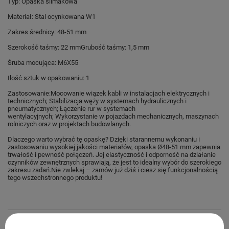
Typ: Opaska ślimakowa
Materiał: Stal ocynkowana W1
Zakres średnicy: 48-51 mm
Szerokość taśmy: 22 mm
Grubość taśmy: 1,5 mm
Śruba mocująca: M6X55
Ilość sztuk w opakowaniu: 1
Z
astosowanie:
Mocowanie wiązek kabli w instalacjach elektrycznych i
technicznych;
Stabilizacja węży w systemach hydraulicznych i
pneumatycznych;
Łączenie rur w systemach
wentylacyjnych;
Wykorzystanie w pojazdach mechanicznych, maszynach
rolniczych oraz w projektach budowlanych.
Dlaczego warto wybrać tę opaskę?
Dzięki starannemu wykonaniu i
zastosowaniu wysokiej jakości materiałów, opaska Ø48-51 mm zapewnia
trwałość i pewność połączeń. Jej elastyczność i odporność na działanie
czynników zewnętrznych sprawiają, że jest to idealny wybór do szerokiego
zakresu zadań.
Nie zwlekaj – zamów już dziś i ciesz się funkcjonalnością
tego wszechstronnego produktu!
Marka
ślimakowe.pl