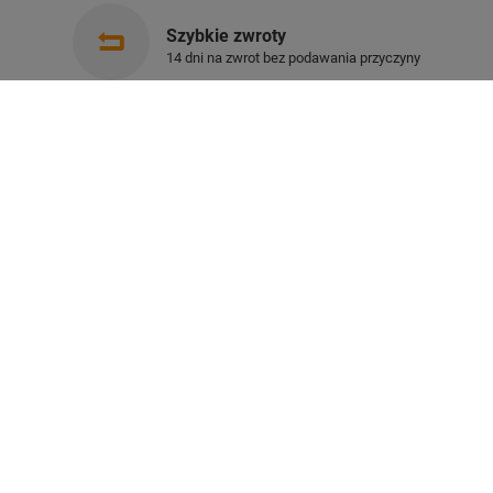
Szybkie zwroty
14 dni na zwrot bez podawania przyczyny
Paczkomaty
dla wygodnych i oszczędnych
Zamówienia
Status zamówienia
Śledzenie przesyłki
Chcę zareklamować produkt
Chcę odstąpić od umowy