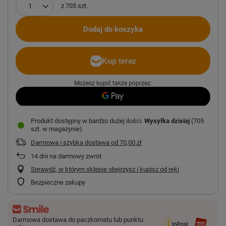
z
705
szt.
Dodaj do koszyka
Możesz kupić także poprzez:
Produkt dostępny w bardzo dużej ilości
Wysyłka
dzisiaj
(705
szt. w magazynie)
Darmowa i szybka dostawa
od
70,00 zł
14
dni na darmowy zwrot
Sprawdź, w którym sklepie obejrzysz i kupisz od ręki
Bezpieczne zakupy
Darmowa dostawa do paczkomatu lub punktu