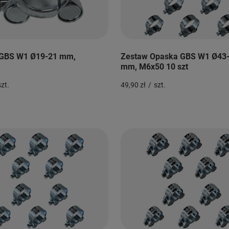
GBS W1 Ø19-21 mm,
Zestaw Opaska GBS W1 Ø43
mm, M6x50 10 szt
szt.
49,90 zł
/
szt.