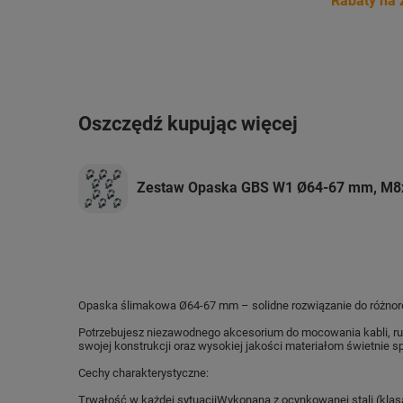
Rabaty na 
Oszczędź kupując więcej
Zestaw Opaska GBS W1 Ø64-67 mm, M8x
Opaska ślimakowa Ø64-67 mm – solidne rozwiązanie do różno
Potrzebujesz niezawodnego akcesorium do mocowania kabli, rur
swojej konstrukcji oraz wysokiej jakości materiałom świetnie
Cechy charakterystyczne:
Trwałość w każdej sytuacjiWykonana z ocynkowanej stali (klas