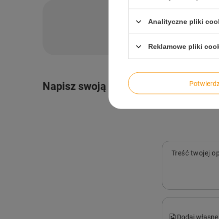
Po
Analityczne pliki coo
Zadaj pytanie a my o
Reklamowe pliki coo
Potwier
Napisz swoją opinię
Treść twojej op
Dodaj własne 