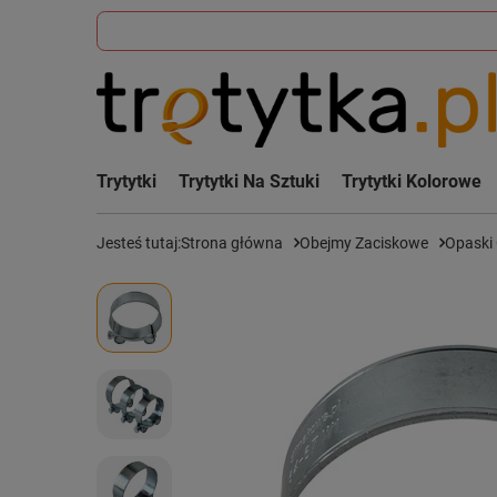
Trytytki
Trytytki Na Sztuki
Trytytki Kolorowe
Jesteś tutaj:
Strona główna
Obejmy Zaciskowe
Opaski