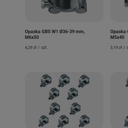
Opaska GBS W1 Ø36-39 mm,
Opaska 
M6x50
M5x40
4,29 zł
/
szt.
3,19 zł
/