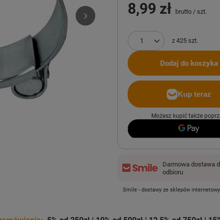
8,99 zł
brutto
/
szt.
z
425
szt.
Dodaj do koszyka
Możesz kupić także poprz
Darmowa dostawa do
odbioru
Smile - dostawy ze sklepów internetow