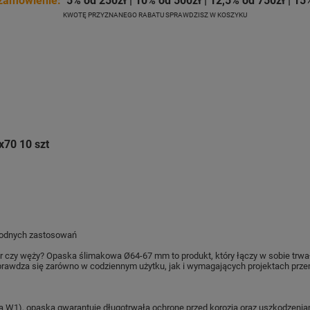
zamówienie:
5% od 250zł | 10% od 500zł | 12,5% od 750zł | 15
KWOTĘ PRZYZNANEGO RABATU SPRAWDZISZ W KOSZYKU
70 10 szt
rodnych zastosowań
 czy węży? Opaska ślimakowa Ø64-67 mm to produkt, który łączy w sobie trwał
 sprawdza się zarówno w codziennym użytku, jak i wymagających projektach prz
a W1), opaska gwarantuje długotrwałą ochronę przed korozją oraz uszkodzeni