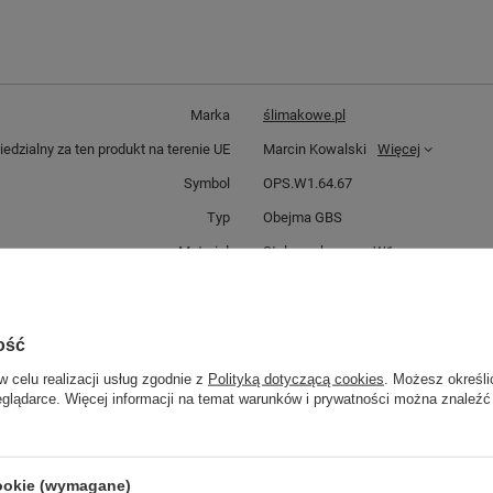
Marka
ślimakowe.pl
dzialny za ten produkt na terenie UE
Marcin Kowalski
Więcej
Symbol
OPS.W1.64.67
Typ
Obejma GBS
Materiał
Stal ocynkowana W1
Szerokość taśmy w mm
22
Grubość taśmy w mm
1,5
ość
Średnica obejmy w mm
64-67
w celu realizacji usług zgodnie z
Polityką dotyczącą cookies
. Możesz określi
Śruba
M8X70
eglądarce. Więcej informacji na temat warunków i prywatności można znaleźć
Liczba sztuk
1
cookie (wymagane)