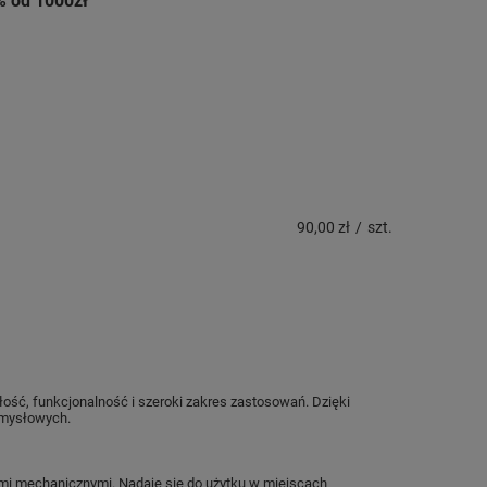
% od 1000zł
90,00 zł
/
szt.
ość, funkcjonalność i szeroki zakres zastosowań. Dzięki
emysłowych.
ami mechanicznymi. Nadaje się do użytku w miejscach