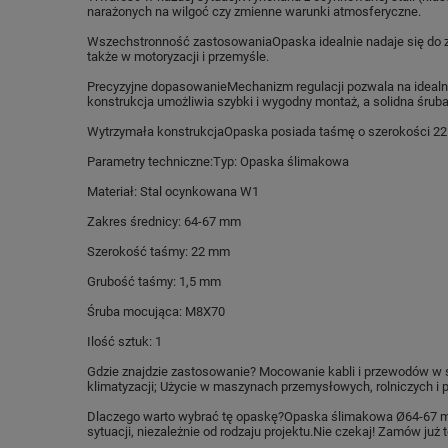
narażonych na wilgoć czy zmienne warunki atmosferyczne.
Wszechstronność zastosowaniaOpaska idealnie nadaje się do za
także w motoryzacji i przemyśle.
Precyzyjne dopasowanieMechanizm regulacji pozwala na idealn
konstrukcja umożliwia szybki i wygodny montaż, a solidna śrub
Wytrzymała konstrukcjaOpaska posiada taśmę o szerokości 22 m
Parametry techniczne:Typ: Opaska ślimakowa
Materiał: Stal ocynkowana W1
Zakres średnicy: 64-67 mm
Szerokość taśmy: 22 mm
Grubość taśmy: 1,5 mm
Śruba mocująca: M8X70
Ilość sztuk: 1
Gdzie znajdzie zastosowanie? Mocowanie kabli i przewodów w s
klimatyzacji; Użycie w maszynach przemysłowych, rolniczych i
Dlaczego warto wybrać tę opaskę?Opaska ślimakowa Ø64-67 mm 
sytuacji, niezależnie od rodzaju projektu.Nie czekaj! Zamów już t