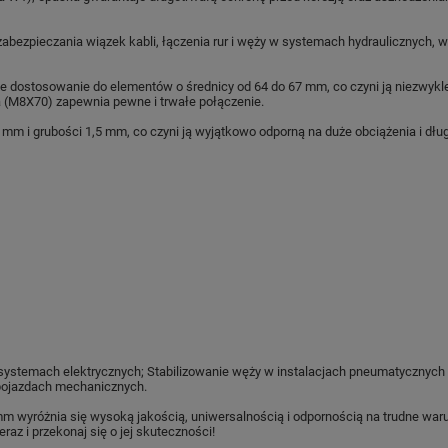
bezpieczania wiązek kabli, łączenia rur i węży w systemach hydraulicznych, w
e dostosowanie do elementów o średnicy od 64 do 67 mm, co czyni ją niezwy
a (M8X70) zapewnia pewne i trwałe połączenie.
m i grubości 1,5 mm, co czyni ją wyjątkowo odporną na duże obciążenia i dłu
ystemach elektrycznych; Stabilizowanie węży w instalacjach pneumatycznych i 
 pojazdach mechanicznych.
wyróżnia się wysoką jakością, uniwersalnością i odpornością na trudne warun
eraz i przekonaj się o jej skuteczności!