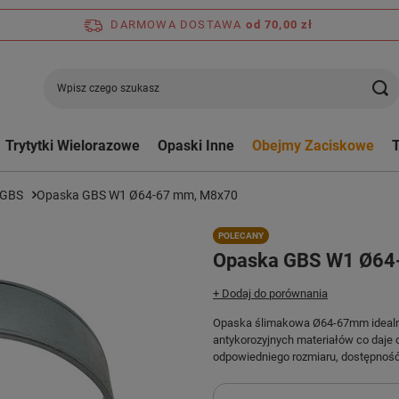
DARMOWA DOSTAWA
od 70,00 zł
Trytytki Wielorazowe
Opaski Inne
Obejmy Zaciskowe
 GBS
Opaska GBS W1 Ø64-67 mm, M8x70
POLECANY
Opaska GBS W1 Ø64
+ Dodaj do porównania
Opaska ślimakowa Ø64-67mm idealna 
antykorozyjnych materiałów co daje
odpowiedniego rozmiaru, dostępność 