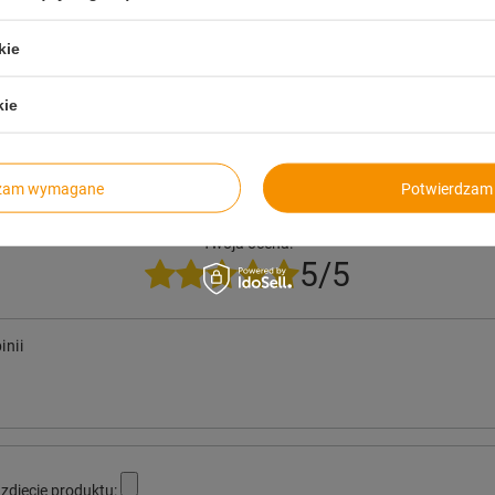
trzebujesz pomocy? Masz pytania?
kie
Zadaj pyta
dpowiemy niezwłocznie, najciekawsze pytania i odpowiedzi
publikując dla innych.
kie
dzam wymagane
Potwierdzam 
Twoja ocena:
5/5
inii
zdjęcie produktu: