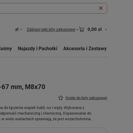
0,00 zł
zł
Zaloguj się
Listy zakupowe
Taśmy
Najazdy i Pachołki
Akcesoria i Zestawy
-67 mm, M8x70
Dodaj do listy zakupowej
do łączenia wiązek kabli, rur i węży. Wykonana z
 odporność mechaniczną i chemiczną. Dopasowanie do
w wielu wariantach sprawiają, że jest wszechstronna.