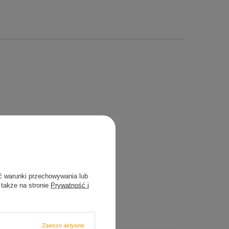
ć warunki przechowywania lub
 także na stronie
Prywatność i
Zawsze aktywne