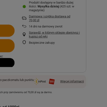
Produkt dostępny w bardzo dużej
ilości
Wysyłka
dzisiaj
(425 szt. w
magazynie)
Darmowa i szybka dostawa
od
70,00 zł
14
dni na darmowy zwrot
Sprawdź, w którym sklepie obejrzysz i
kupisz od ręki
Bezpieczne zakupy
ez:
 paczkomatu lub punktu
Więcej informacji
ych przy zamówieniu od
70,00 zł
są za darmo.