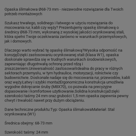
Opaska ślimakowa Ø68-73 mm - niezawodne rozwiązanie dla Twoich
potrzeb montażowych
Szukasz trwałego, solidnego i łatwego w użyciu rozwiązania do
mocowania rur, kabli czy węży? Prezentujemy opaskę ślimakową o
średnicy Ø68-73 mm, wykonaną z wysokiej jakości ocynkowanej stali,
która spełni Twoje oczekiwania zarówno w warunkach przemysłowych,
jak i domowych.
Dlaczego warto wybrać tę opaskę ślimakową?
Wysoka odporność na
korozję
Dzięki zastosowaniu ocynkowanej stali (klasa W1), opaska
doskonale sprawdza się w trudnych warunkach środowiskowych,
zapewniając długotrwałą ochronę przed rdzą i
zniszczeniem.
Uniwersalność zastosowań
Idealna do pracy w różnych
sektorach przemysłu, w tym hydraulice, motoryzacji, rolnictwie czy
budownictwie. Doskonale nadaje się do mocowania rur, przewodów, kabli
oraz węży.
Łatwy i szybki montaż
Ergonomiczna konstrukcja umożliwia
wygodne dokręcanie śruby (M8X70), co pozwala na precyzyjne
dopasowanie i komfortowe użytkowanie.
Solidna konstrukcja
Dzięki
szerokości taśmy 24 mm oraz grubości 1,5 mm opaska zapewnia pewny
chwyt i trwałość nawet przy dużym obciążeniu.
Dane techniczne produktu:
Typ: Opaska ślimakowa
Materiał: Stal
ocynkowana (W1)
Średnica obejmy: 68-73 mm
Szerokość taśmy: 24 mm