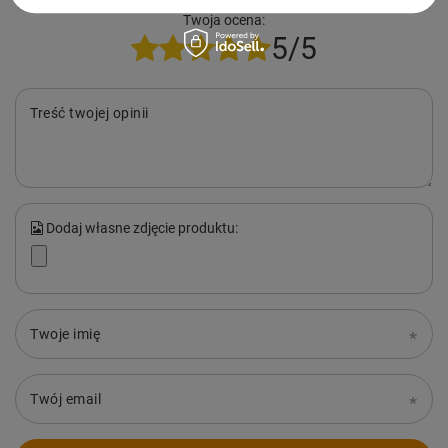
Twoja ocena:
5/5
Treść twojej opinii
Dodaj własne zdjęcie produktu:
Twoje imię
Twój email