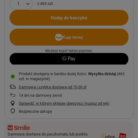
z
463
szt.
Dodaj do koszyka
Możesz kupić także poprzez:
Produkt dostępny w bardzo dużej ilości
Wysyłka
dzisiaj
(463
szt. w magazynie)
Darmowa i szybka dostawa
od
70,00 zł
14
dni na darmowy zwrot
Sprawdź, w którym sklepie obejrzysz i kupisz od ręki
Bezpieczne zakupy
Darmowa dostawa do paczkomatu lub punktu