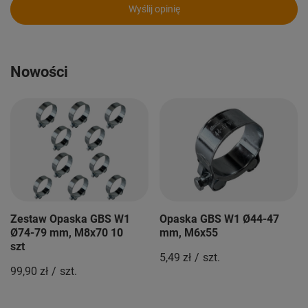
Wyślij opinię
Nowości
Zestaw Opaska GBS W1
Opaska GBS W1 Ø44-47
Ø74-79 mm, M8x70 10
mm, M6x55
szt
5,49 zł
/
szt.
99,90 zł
/
szt.