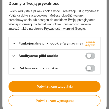
Dbamy o Twoją prywatność
Typ
Obejma GBS
Sklep korzysta z plików cookie w celu realizacji usług zgodnie z
Materiał
Stal ocynkowana W1
Polityką dotyczącą cookies
. Możesz określić warunki
przechowywania lub dostępu do cookie w Twojej przeglądarce.
Szerokość taśmy w mm
24
Więcej informacji na temat warunków i prywatności można
Grubość taśmy w mm
1,5
znaleźć także na stronie
Prywatność i warunki Google
.
Średnica obejmy w mm
68-73
Zawsze
Funkcjonalne pliki cookie (wymagane)
Śruba
M8X70
aktywne
Liczba sztuk
1
Analityczne pliki cookie
Reklamowe pliki cookie
Potrzebujesz pomocy? Masz pytania?
Zadaj pytanie a my odpowiemy niezwłocznie,
Zadaj pytanie
najciekawsze pytania i odpowiedzi publikując
dla innych.
Potwierdzam wszystkie
Potwierdzam wymagane
Napisz swoją opinię