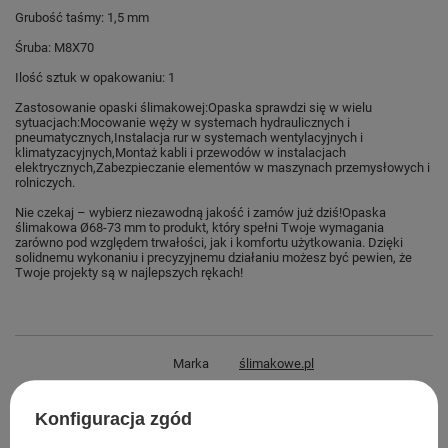
Grubość taśmy: 1,5 mm
Śruba: M8X70
Ilość sztuk w opakowaniu: 1
Zastosowanie opaski ślimakowej:
Opaska sprawdzi się w wielu
sytuacjach:
Mocowanie węży w systemach hydraulicznych i
pneumatycznych,
Instalacja rur w systemach wentylacyjnych i
klimatyzacyjnych,
Montaż kabli i przewodów w instalacjach
elektrycznych,
Zabezpieczanie elementów w maszynach przemysłowych i
rolniczych.
Nie czekaj – wybierz niezawodną jakość i zamów już dziś!
Opaska
ślimakowa Ø68-73 mm to produkt, który spełni Twoje wymagania
zarówno pod względem trwałości, jak i komfortu użytkowania. Dzięki
solidnemu wykonaniu i precyzyjnemu działaniu możesz być pewien, że
Twoje projekty są w najlepszych rękach!
Marka
ślimakowe.pl
Podmiot odpowiedzialny za ten
Marcin Kowalski
Więcej
produkt na terenie UE
Konfiguracja zgód
Symbol
OPS.W1.68.73