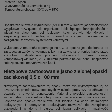
-Materiał: Nylon 66
-Wytrzymałość na zerwanie: 8 kg
-Temperatura robocza: -30°C do + 85°C
Opaska zaciskowa o wymiarach 2,5 x 100 mm w kolorze jasnozielonym to
wyjątkowe rozwiązanie do organizacji kabli, łączące funkcjonalność z
wizualnym akcentem. Jej jaskrawy kolor ułatwia identyfikację i
segregację różnych rodzajów przewodów, co jest nieocenione w
zarządzaniu złożonymi systemami kablowymi.
Wykonana z materiału odpornego na UV, ta opaska jest doskonała do
zastosowań zarówno wewnątrz, jak i na zewnątrz, chroniąc kable przed
szkodliwym działaniem promieni słonecznych. Dzięki swojej
kompaktowej wielkości, 2,5 x 100 mm, pozwala na dokładne i bezpieczne
zabezpieczenie małych wiązek kabli.
Nietypowe zastosowanie jasno zielonej opaski
zaciskowej 2,5 x 100 mm
Nietypowym zastosowaniem tej opaski może być wykorzystanie jej do
oznaczania przedmiotów osobistych w szkole, pracy czy na siłowni, co
pozwala na łatwe ich odnalezienie. Materiał o wysokiej elastyczności i
wytrzymałości gwarantuje długotrwałe użytkowanie i niezawodność.
Jasnozielona opaska zaciskowa jest idealna dla osób szukających
praktycznych i estetycznie atrakcyjnych rozwiązań do zarządzania
przewodami w domu i biurze. Jej łatwa aplikacja i możliwość