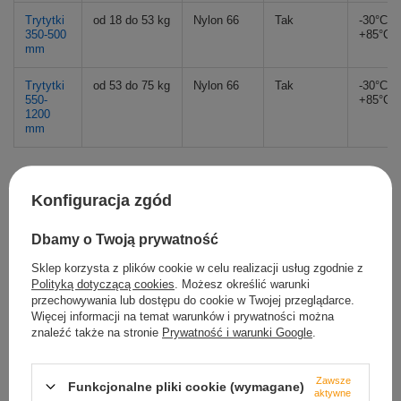
Trytytki
od 18 do 53 kg
Nylon 66
Tak
-30°C d
350-500
+85°C
mm
Trytytki
od 53 do 75 kg
Nylon 66
Tak
-30°C d
550-
+85°C
1200
mm
Konfiguracja zgód
Marka
Tretytka.pl
Dbamy o Twoją prywatność
Podmiot odpowiedzialny za ten
Marcin Kowalski
Więcej
Sklep korzysta z plików cookie w celu realizacji usług zgodnie z
produkt na terenie UE
Polityką dotyczącą cookies
. Możesz określić warunki
Symbol
TRE.25X100LG
przechowywania lub dostępu do cookie w Twojej przeglądarce.
Więcej informacji na temat warunków i prywatności można
Kolor
zielony
znaleźć także na stronie
Prywatność i warunki Google
.
Szerokość w mm
2,5
Długość w mm
100
Zawsze
Funkcjonalne pliki cookie (wymagane)
aktywne