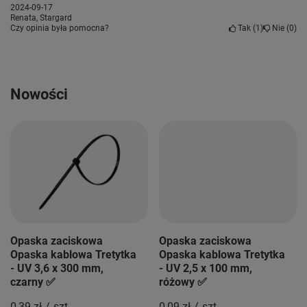
2024-09-17
Renata, Stargard
Czy opinia była pomocna?
Tak
1
Nie
0
Nowości
Opaska zaciskowa
Opaska zaciskowa
Opaska kablowa Tretytka
Opaska kablowa Tretytka
- UV 3,6 x 300 mm,
- UV 2,5 x 100 mm,
czarny ✅
różowy ✅
0,39 zł
/
szt.
0,09 zł
/
szt.