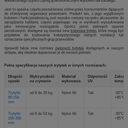
wielokrotnego użytku czynią ją ekonomicznym wyborem dla każdego.
Jest to opaska często poszukiwana online przez konsumentów dążących
do efektywnej organizacji przestrzeni. Produkt ten, z jego wyjątkowym
kolorem i funkcjonalnością, jest wysoko ceniony na rynku akcesoriów do
zarządzania kablami, często pojawiając się w wynikach wyszukiwania
jako innowacyjne rozwiązanie. Oprócz jasno zielonych opasek
zaciskowych, dostępne są również inne
kolorowe trytyki
, które mogą być
przydatne do kodowania kolorystycznego różnych instalacji lub
oznaczania specyficznych grup przewodów.
Sprawdź także inne rozmiary
zielonych trytytek
dostępnych w naszym
sklepie, aby idealnie dopasować je do swoich potrzeb.
Pełna specyfikacja naszych trytytek w innych rozmiarach:
Długość
Wytrzymałość
Materiał
Odporność
Zakres
opaski
na zrywanie
wykonania
UV
tempera
Trytytki
od 8 do 28 kg
Nylon 66
Tak
-30°C d
80-150
+85°C
mm
Trytytki
od 8 do 53 kg
Nylon 66
Tak
-30°C d
160-300
+85°C
mm