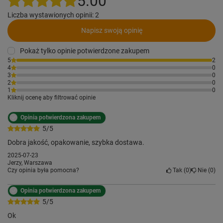
5.00
Liczba wystawionych opinii: 2
Napisz swoją opinię
Pokaż tylko opinie potwierdzone zakupem
5
2
4
0
3
0
2
0
1
0
Kliknij ocenę aby filtrować opinie
Opinia potwierdzona zakupem
5/5
Dobra jakość, opakowanie, szybka dostawa.
2025-07-23
Jerzy, Warszawa
Czy opinia była pomocna?
Tak
0
Nie
0
Opinia potwierdzona zakupem
5/5
Ok