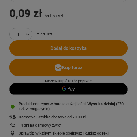
0,09 zł
brutto
/
szt.
z
270
szt.
Dodaj do koszyka
Możesz kupić także poprzez:
Produkt dostępny w bardzo dużej ilości
Wysyłka
dzisiaj
(270
szt. w magazynie)
Darmowa i szybka dostawa
od
70,00 zł
14
dni na darmowy zwrot
Sprawdź, w którym sklepie obejrzysz i kupisz od ręki