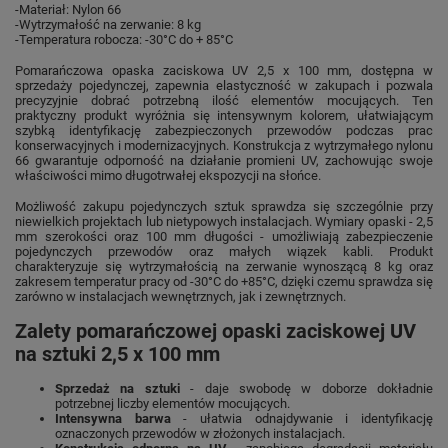
-Materiał: Nylon 66
-Wytrzymałość na zerwanie: 8 kg
-Temperatura robocza: -30°C do + 85°C
Pomarańczowa opaska zaciskowa UV 2,5 x 100 mm, dostępna w
sprzedaży pojedynczej, zapewnia elastyczność w zakupach i pozwala
precyzyjnie dobrać potrzebną ilość elementów mocujących. Ten
praktyczny produkt wyróżnia się intensywnym kolorem, ułatwiającym
szybką identyfikację zabezpieczonych przewodów podczas prac
konserwacyjnych i modernizacyjnych. Konstrukcja z wytrzymałego nylonu
66 gwarantuje odporność na działanie promieni UV, zachowując swoje
właściwości mimo długotrwałej ekspozycji na słońce.
Możliwość zakupu pojedynczych sztuk sprawdza się szczególnie przy
niewielkich projektach lub nietypowych instalacjach. Wymiary opaski - 2,5
mm szerokości oraz 100 mm długości - umożliwiają zabezpieczenie
pojedynczych przewodów oraz małych wiązek kabli. Produkt
charakteryzuje się wytrzymałością na zerwanie wynoszącą 8 kg oraz
zakresem temperatur pracy od -30°C do +85°C, dzięki czemu sprawdza się
zarówno w instalacjach wewnętrznych, jak i zewnętrznych.
Zalety pomarańczowej opaski zaciskowej UV
na sztuki 2,5 x 100 mm
Sprzedaż na sztuki
- daje swobodę w doborze dokładnie
potrzebnej liczby elementów mocujących.
Intensywna barwa
- ułatwia odnajdywanie i identyfikację
oznaczonych przewodów w złożonych instalacjach.