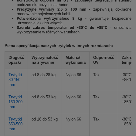
Konstrukcja odporna na UV
- zapobiega degradacji materiału
podczas ekspozycji na słońce.
Precyzyjne wymiary 2,5 x 100 mm
- zapewniają dokładne
mocowanie pojedynczych kabli.
Potwierdzona wytrzymałość 8 kg
- gwarantuje bezpieczne
utrzymanie lekkich wiązek.
Szeroki zakres temperatur od -30°C do +85°C
- umożliwia
wykorzystanie w różnych warunkach.
Pełna specyfikacja naszych trytytek w innych rozmiarach:
Długość
Wytrzymałość
Materiał
Odporność
Zakres
opaski
na zrywanie
wykonania
UV
tempera
Trytytki
od 8 do 28 kg
Nylon 66
Tak
-30°C d
80-150
+85°C
mm
Trytytki
od 8 do 53 kg
Nylon 66
Tak
-30°C d
160-300
+85°C
mm
Trytytki
od 18 do 53 kg
Nylon 66
Tak
-30°C d
350-500
+85°C
mm