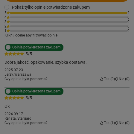
Pokaż tylko opinie potwierdzone zakupem
5
2
4
0
3
0
2
0
1
0
Kliknij ocenę aby filtrować opinie
Opinia potwierdzona zakupem
5/5
Dobra jakość, opakowanie, szybka dostawa.
2025-07-23
Jerzy, Warszawa
Czy opinia była pomocna?
Tak
0
Nie
0
Opinia potwierdzona zakupem
5/5
Ok
2024-09-17
Renata, Stargard
Czy opinia była pomocna?
Tak
1
Nie
0