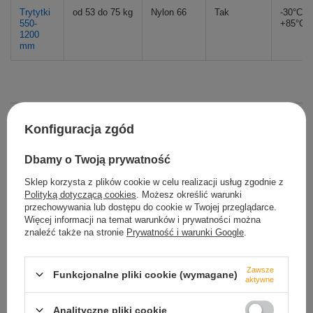
Trytytki
od 53 do 75 kg
Nylon 66
Tak
-30°C d
550-
+85°C
1200
mm
Marka
Tretytka.pl
Konfiguracja zgód
Podmiot odpowiedzialny za ten
Marcin Kowalski
Więcej
produkt na terenie UE
Dbamy o Twoją prywatność
Symbol
TRE.25X100OR
Sklep korzysta z plików cookie w celu realizacji usług zgodnie z
Polityką dotyczącą cookies
. Możesz określić warunki
Kolor
pomarańczowy
przechowywania lub dostępu do cookie w Twojej przeglądarce.
Więcej informacji na temat warunków i prywatności można
Szerokość w mm
2,5
znaleźć także na stronie
Prywatność i warunki Google
.
Długość w mm
100
Wytrzymałość na zerwanie
8kg
Zawsze
Funkcjonalne pliki cookie (wymagane)
aktywne
Stan
Nowy
Rodzaj
Opaska kablowa
Analityczne pliki cookie