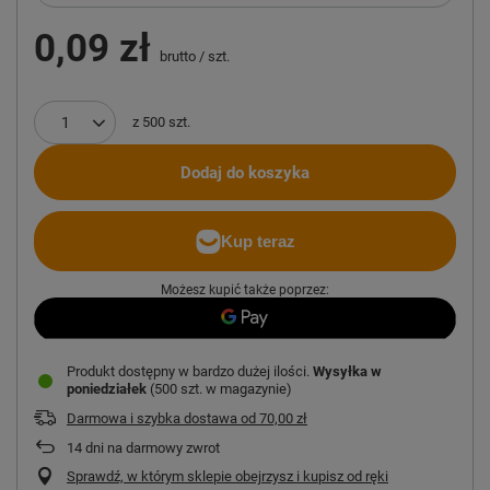
0,09 zł
brutto
/
szt.
z
500
szt.
Dodaj do koszyka
Możesz kupić także poprzez:
Produkt dostępny w bardzo dużej ilości
Wysyłka
w
poniedziałek
(500 szt. w magazynie)
Darmowa i szybka dostawa
od
70,00 zł
14
dni na darmowy zwrot
Sprawdź, w którym sklepie obejrzysz i kupisz od ręki