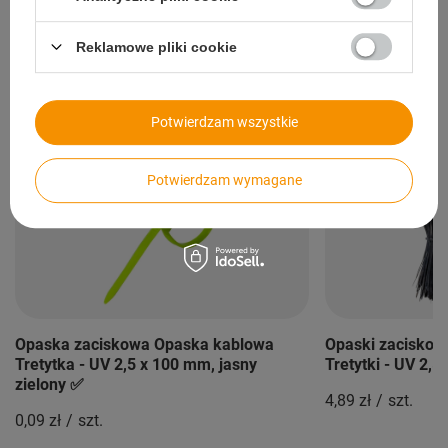
Materiał
nylon
Reklamowe pliki cookie
Opaski na sztuki
tak
Potwierdzam wszystkie
Polecane
Potwierdzam wymagane
Opaska zaciskowa Opaska kablowa
Opaski zaciskow
Tretytka - UV 2,5 x 100 mm, jasny
Tretytki - UV 2,
zielony ✅
4,89 zł
/
szt.
0,09 zł
/
szt.