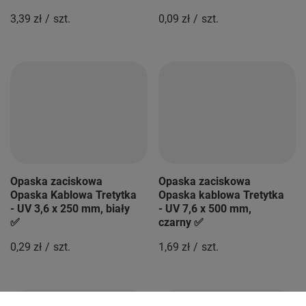
3,39 zł
/
szt.
0,09 zł
/
szt.
Opaska zaciskowa
Opaska zaciskowa
Opaska Kablowa Tretytka
Opaska kablowa Tretytka
- UV 3,6 x 250 mm, biały
- UV 7,6 x 500 mm,
✅
czarny ✅
0,29 zł
/
szt.
1,69 zł
/
szt.