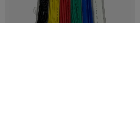
Jak prawidłowo używać rurek termokurczliwych?
Rurki termokurczliwe to prosty, ale niezwykle skuteczny
sposób na zabezpieczenie przewodów. Sprawdź, jak
prawidłowo używać rurek termokurczliwych, aby służyły
długo i niezawodnie.
Czytaj więcej
Bezpieczne zakupy
dbamy o Twoje prawa