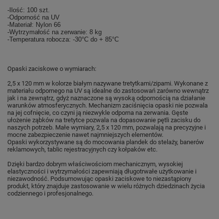
-Ilość: 100 szt.
-Odporność na UV
-Materiał: Nylon 66
-Wytrzymałość na zerwanie: 8 kg
-Temperatura robocza: -30°C do + 85°C
Opaski zaciskowe o wymiarach:
2,5 x 120 mm w kolorze białym nazywane tretytkami/zipami.
Wykonane z
materiału odpornego na UV są idealne do zastosowań zarówno wewnątrz
jak i na zewnątrz, gdyż naznaczone są wysoką odpornością na działanie
warunków atmosferycznych.
Mechanizm zaciśnięcia opaski nie pozwala
na jej cofnięcie, co czyni ją niezwykle odporna na zerwania. Gęste
ułożenie ząbków na tretytce pozwala na dopasowanie pętli zacisku do
naszych potrzeb. Małe wymiary, 2,5 x 120 mm, pozwalają na precyzyjne i
mocne zabezpieczenie nawet najmniejszych elementów.
Opaski wykorzystywane są do mocowania plandek do stelaży, banerów
reklamowych, tablic rejestracyjnych czy kołpaków etc.
Dzięki bardzo dobrym właściwościom mechanicznym, wysokiej
elastyczności i wytrzymałości zapewniają długotrwałe użytkowanie i
niezawodność.
Podsumowując opaski zaciskowe to niezastąpiony
produkt, który znajduje zastosowanie w wielu różnych dziedzinach życia
codziennego i profesjonalnego.