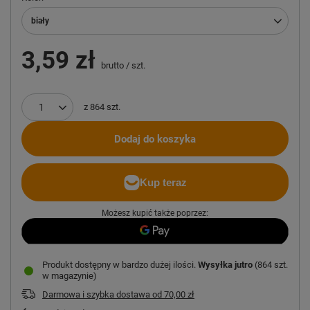
biały
3,59 zł
brutto
/
szt.
z
864
szt.
Dodaj do koszyka
Możesz kupić także poprzez:
Produkt dostępny w bardzo dużej ilości
Wysyłka
jutro
(864 szt.
w magazynie)
Darmowa i szybka dostawa
od
70,00 zł