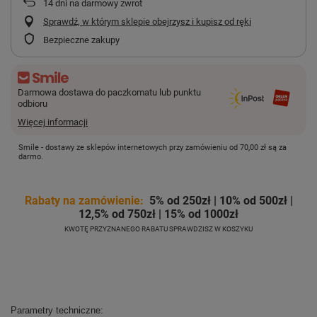
14
dni na darmowy zwrot
Sprawdź, w którym sklepie obejrzysz i kupisz od ręki
Bezpieczne zakupy
Darmowa dostawa do paczkomatu lub punktu
odbioru
Więcej informacji
Smile - dostawy ze sklepów internetowych przy zamówieniu od
70,00 zł
są za
darmo.
Rabaty na zamówienie:
5% od 250zł | 10% od 500zł |
12,5% od 750zł | 15% od 1000zł
KWOTĘ PRZYZNANEGO RABATU SPRAWDZISZ W KOSZYKU
Parametry techniczne: