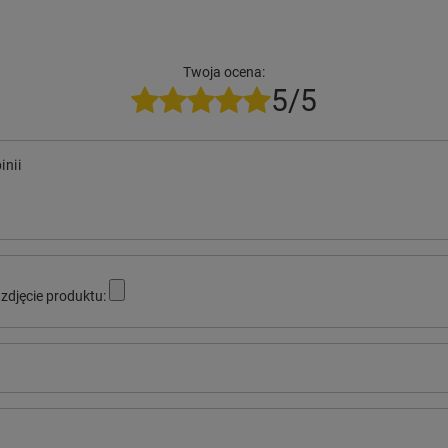
Twoja ocena:
5/5
inii
zdjęcie produktu: