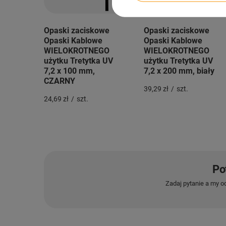
Opaski zaciskowe
Opaski zaciskowe
Opaski Kablowe
Opaski Kablowe
WIELOKROTNEGO
WIELOKROTNEGO
użytku Tretytka UV
użytku Tretytka UV
7,2 x 100 mm,
7,2 x 200 mm, biały
CZARNY
39,29 zł
/
szt.
24,69 zł
/
szt.
Po
Zadaj pytanie a my o