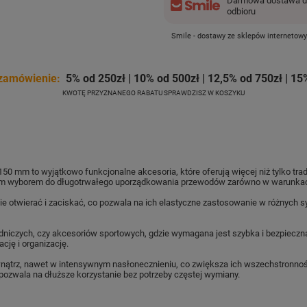
Darmowa dostawa do
odbioru
Smile - dostawy ze sklepów internetow
zamówienie:
5% od 250zł | 10% od 500zł | 12,5% od 750zł | 15
KWOTĘ PRZYZNANEGO RABATU SPRAWDZISZ W KOSZYKU
x 150 mm
to wyjątkowo funkcjonalne akcesoria, które oferują więcej niż tylko tra
ałym wyborem do długotrwałego uporządkowania przewodów zarówno w warunkac
nie otwierać i zaciskać, co pozwala na ich elastyczne zastosowanie w różnych 
niczych, czy akcesoriów sportowych, gdzie wymagana jest szybka i bezpieczna
ację i organizację.
ątrz, nawet w intensywnym nasłonecznieniu, co zwiększa ich wszechstronność 
 pozwala na dłuższe korzystanie bez potrzeby częstej wymiany.