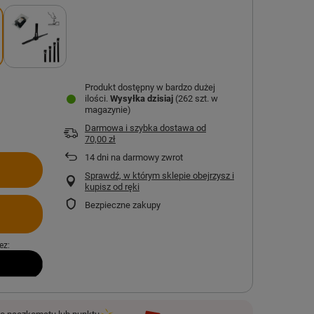
Produkt dostępny w bardzo dużej
ilości
Wysyłka
dzisiaj
(262 szt. w
magazynie)
Darmowa i szybka dostawa
od
70,00 zł
14
dni na darmowy zwrot
Sprawdź, w którym sklepie obejrzysz i
kupisz od ręki
Bezpieczne zakupy
ez: