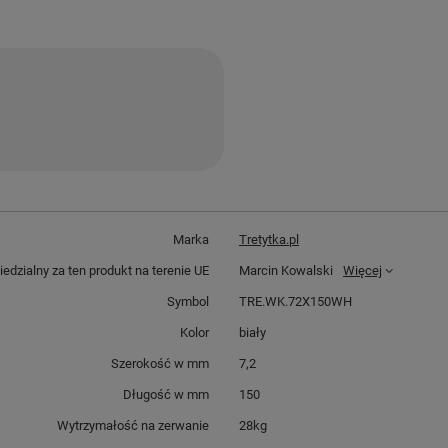
Marka
Tretytka.pl
dzialny za ten produkt na terenie UE
Marcin Kowalski
Więcej
Symbol
TRE.WK.72X150WH
Kolor
biały
Szerokość w mm
7,2
Długość w mm
150
Wytrzymałość na zerwanie
28kg