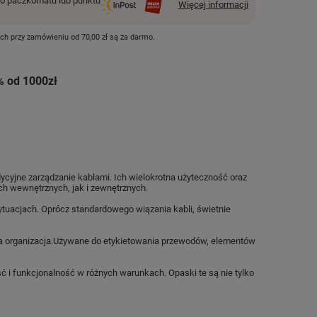
 paczkomatu lub punktu
Więcej informacji
ych przy zamówieniu od
70,00 zł
są za darmo.
% od 1000zł
dycyjne zarządzanie kablami. Ich
wielokrotna użyteczność
oraz
h wewnętrznych, jak i zewnętrznych.
sytuacjach. Oprócz standardowego wiązania kabli, świetnie
 organizacja.
Używane do etykietowania przewodów, elementów
i funkcjonalność w różnych warunkach. Opaski te są nie tylko