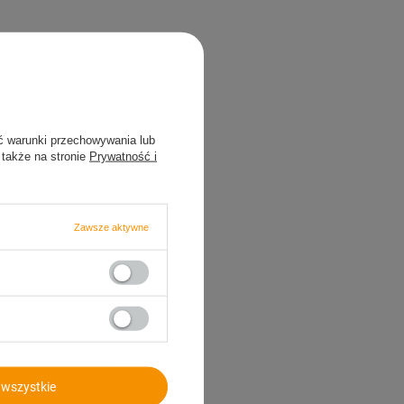
ć warunki przechowywania lub
 także na stronie
Prywatność i
Zawsze aktywne
wszystkie