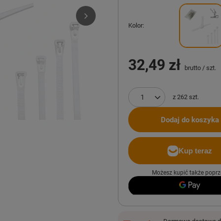
Kolor
32,49 zł
brutto
/
szt.
z
262
szt.
Dodaj do koszyka
Możesz kupić także poprz