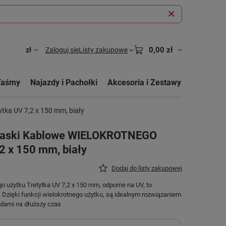
0,00 zł
zł
Zaloguj się
Listy zakupowe
Taśmy
Najazdy i Pachołki
Akcesoria i Zestawy
ka UV 7,2 x 150 mm, biały
paski Kablowe WIELOKROTNEGO
,2 x 150 mm, biały
Dodaj do listy zakupowej
o użytku Tretytka UV 7,2 x 150 mm, odporne na UV, to
. Dzięki funkcji wielokrotnego użytku, są idealnym rozwiązaniem
odami na dłuższy czas