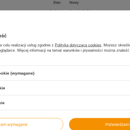
Stan
Nowy
Rodzaj
Opaska kablowa
Liczba sztuk
100
Materiał
nylon
ość
Parametry Bezpieczeństwa
Parametry Bezpieczeństwa
w celu realizacji usług zgodnie z
Polityką dotyczącą cookies
. Możesz określi
Wielokrotnego użytku
tak
eglądarce. Więcej informacji na temat warunków i prywatności można znaleźć
cookie (wymagane)
kie
kie
dzam wymagane
Potwierdzam 