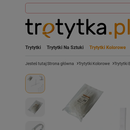
Trytytki
Trytytki Na Sztuki
Trytytki Kolorowe
Jesteś tutaj:
Strona główna
Trytytki Kolorowe
Trytytki 