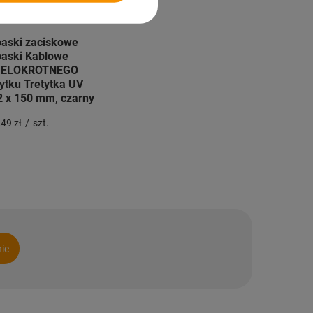
aski zaciskowe
aski Kablowe
IELOKROTNEGO
ytku Tretytka UV
2 x 150 mm, czarny
49 zł
/
szt.
nie