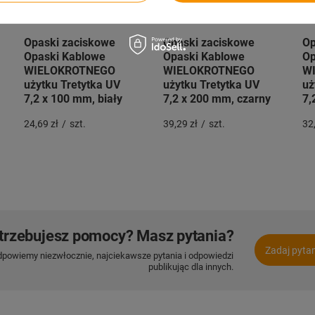
Opaski zaciskowe
Opaski zaciskowe
Op
Opaski Kablowe
Opaski Kablowe
Op
WIELOKROTNEGO
WIELOKROTNEGO
W
użytku Tretytka UV
użytku Tretytka UV
uż
7,2 x 100 mm, biały
7,2 x 200 mm, czarny
7,
24,69 zł
/
szt.
39,29 zł
/
szt.
32,
trzebujesz pomocy? Masz pytania?
Zadaj pyta
dpowiemy niezwłocznie, najciekawsze pytania i odpowiedzi
publikując dla innych.