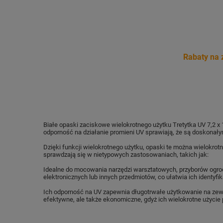
Rabaty na 
Białe opaski zaciskowe wielokrotnego użytku Tretytka UV 7,2 
odporność na działanie promieni UV sprawiają, że są doskon
Dzięki funkcji wielokrotnego użytku, opaski te można wielokrot
sprawdzają się w nietypowych zastosowaniach
, takich jak:
Idealne do mocowania narzędzi warsztatowych, przyborów ogrod
elektronicznych lub innych przedmiotów, co ułatwia ich identyfik
Ich
odporność na UV
zapewnia długotrwałe użytkowanie na zewn
efektywne, ale także ekonomiczne, gdyż ich wielokrotne użycie