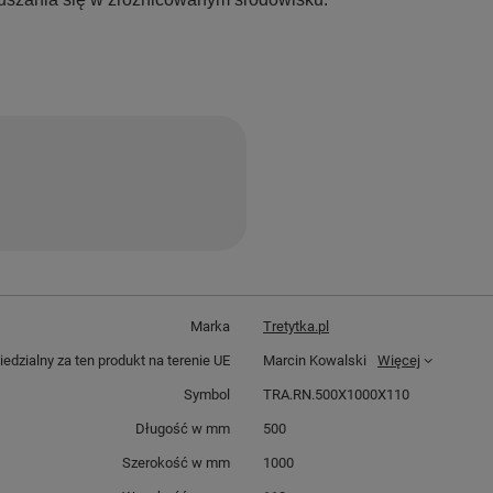
Marka
Tretytka.pl
dzialny za ten produkt na terenie UE
Marcin Kowalski
Więcej
Symbol
TRA.RN.500X1000X110
Długość w mm
500
Szerokość w mm
1000