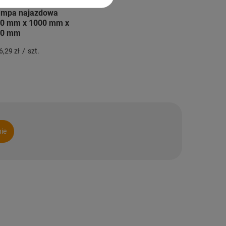
mpa najazdowa
0 mm x 1000 mm x
20 mm
6,29 zł
/
szt.
nie