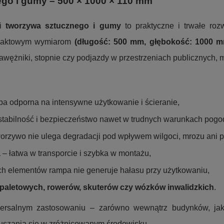
go i gumy – 500 × 1000 × 110 mm
ci
tworzywa sztucznego i gumy
to praktyczne i trwałe ro
ompaktowym wymiarom
(długość: 500 mm, głębokość: 1000 
krawężniki, stopnie czy podjazdy w przestrzeniach publicznych
a odporna na intensywne użytkowanie i ścieranie,
tabilność i bezpieczeństwo nawet w trudnych warunkach pog
orzywo nie ulega degradacji pod wpływem wilgoci, mrozu ani 
a
– łatwa w transporcie i szybka w montażu,
h elementów rampa nie generuje hałasu przy użytkowaniu,
aletowych, rowerów, skuterów czy wózków inwalidzkich
.
ersalnym zastosowaniu – zarówno wewnątrz budynków, jak 
ruszania się w zróżnicowanym środowisku.