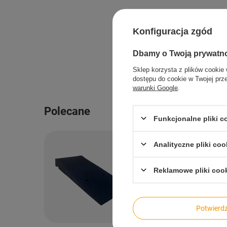
Konfiguracja zgód
Dbamy o Twoją prywatn
Sklep korzysta z plików cookie 
dostępu do cookie w Twojej prz
warunki Google
.
Polecane
Funkcjonalne pliki 
Analityczne pliki coo
Reklamowe pliki coo
Potwier