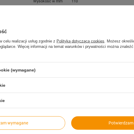
Wysokość w mm
110
Waga w kg
17
Parametry Bezpieczeństwa
Parametry Bezpieczeństwa
Materiał
Tworzywo sztuczne - guma
ość
Sposób montażu
Montaż na utwardzonym i równym po
w celu realizacji usług zgodnie z
Polityką dotyczącą cookies
. Możesz określi
eglądarce. Więcej informacji na temat warunków i prywatności można znaleźć
cookie (wymagane)
kie
kie
dzam wymagane
Potwierdzam 