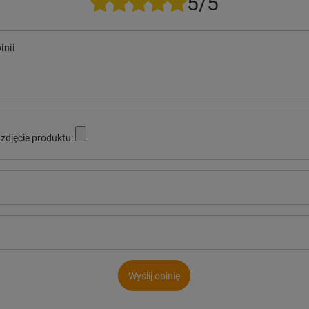
5/5
inii
zdjęcie produktu:
Wyślij opinię