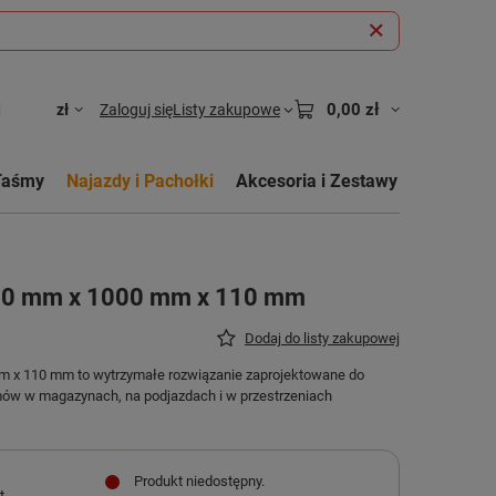
0,00 zł
zł
Zaloguj się
Listy zakupowe
Taśmy
Najazdy i Pachołki
Akcesoria i Zestawy
00 mm x 1000 mm x 110 mm
Dodaj do listy zakupowej
x 110 mm to wytrzymałe rozwiązanie zaprojektowane do
ów w magazynach, na podjazdach i w przestrzeniach
Produkt niedostępny
t.