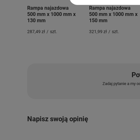
Rampa najazdowa
Rampa najazdowa
500 mm x 1000 mm x
500 mm x 1000 mm x
130 mm
150 mm
287,49 zł
/
szt.
321,99 zł
/
szt.
Po
Zadaj pytanie a my o
Napisz swoją opinię