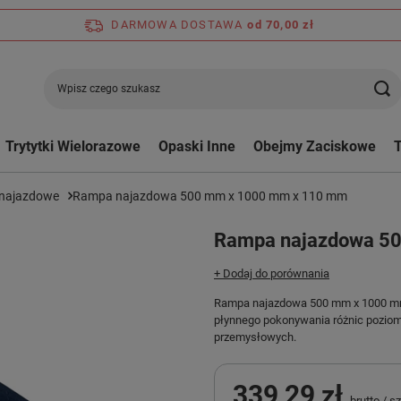
DARMOWA DOSTAWA
od 70,00 zł
Trytytki Wielorazowe
Opaski Inne
Obejmy Zaciskowe
najazdowe
Rampa najazdowa 500 mm x 1000 mm x 110 mm
Rampa najazdowa 5
+ Dodaj do porównania
Rampa najazdowa 500 mm x 1000 mm 
płynnego pokonywania różnic poziom
przemysłowych.
339,29 zł
brutto
/
sz