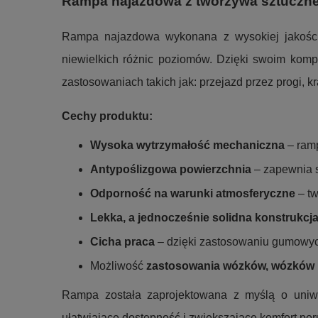
Rampa najazdowa z tworzywa sztuczne
Rampa najazdowa wykonana z wysokiej jakoś
niewielkich różnic poziomów. Dzięki swoim k
zastosowaniach takich jak: przejazd przez progi, 
Cechy produktu:
Wysoka wytrzymałość mechaniczna
– ramp
Antypoślizgowa powierzchnia
– zapewnia s
Odporność na warunki atmosferyczne
– tw
Lekka, a jednocześnie solidna konstrukcj
Cicha praca
– dzięki zastosowaniu gumowyc
Możliwość
zastosowania wózków, wózków p
Rampa została zaprojektowana z myślą o uniw
ułatwiające dostępność i zwiększające komfort po