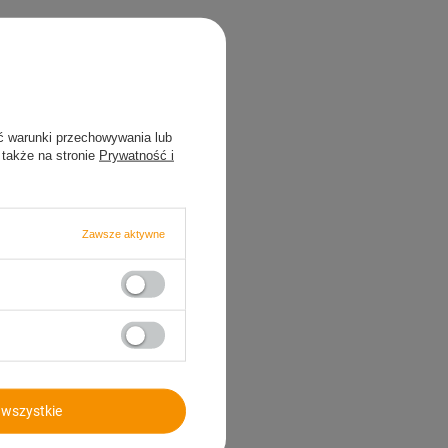
dłożu (odchył do 1%)
ć warunki przechowywania lub
 także na stronie
Prywatność i
Zawsze aktywne
wszystkie