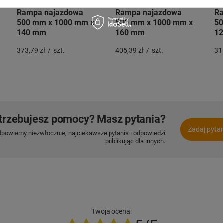
Rampa najazdowa
Rampa najazdowa
Ra
500 mm x 1000 mm x
500 mm x 1000 mm x
50
140 mm
160 mm
1
373,79 zł
/
szt.
405,39 zł
/
szt.
31
trzebujesz pomocy? Masz pytania?
Zadaj pyta
dpowiemy niezwłocznie, najciekawsze pytania i odpowiedzi
publikując dla innych.
Twoja ocena: