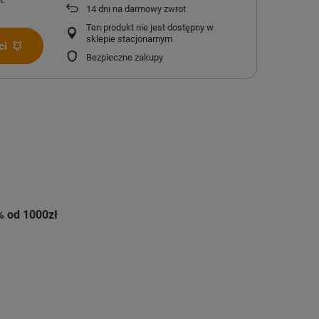
14
dni na darmowy zwrot
Ten produkt nie jest dostępny w
sklepie stacjonarnym
ci
Bezpieczne zakupy
% od 1000zł