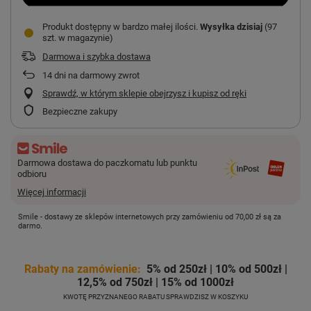
Produkt dostępny w bardzo małej ilości
Wysyłka
dzisiaj
(97
szt. w magazynie)
Darmowa i szybka dostawa
14
dni na darmowy zwrot
Sprawdź, w którym sklepie obejrzysz i kupisz od ręki
Bezpieczne zakupy
Darmowa dostawa do paczkomatu lub punktu
odbioru
Więcej informacji
Smile - dostawy ze sklepów internetowych przy zamówieniu od
70,00 zł
są za
darmo.
Rabaty na zamówienie:
5% od 250zł | 10% od 500zł |
12,5% od 750zł | 15% od 1000zł
KWOTĘ PRZYZNANEGO RABATU SPRAWDZISZ W KOSZYKU