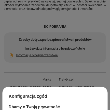
papier ochronny i przykleić na czystej, suchej powierzchni. Dzięki wysokiej
jakości wykonania zapewnia długotrwały efekt w postaci świecenia w
ciemności oraz niezawodność pod względem jakości i trwałości.
DO POBRANIA
Zasoby dotyczące bezpieczeństwa i produktów
Instrukcja z informacją o bezpieczeństwie
Informacje o bezpieczeństwie
Marka
Tretytka.pl
Podmiot odpowiedzialny za ten
Marcin Kowalski
Więcej
produkt na terenie UE
Konfiguracja zgód
Symbol
TAS.LU.50X10OR
Typ
fluorescencyjna
Dbamy o Twoją prywatność