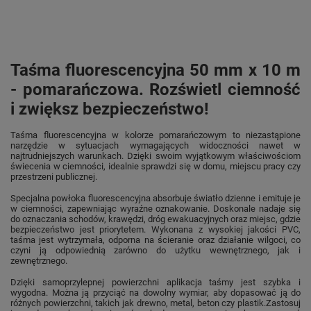
Taśma fluorescencyjna 50 mm x 10 m
- pomarańczowa. Rozświetl ciemność
i zwiększ bezpieczeństwo!
Taśma fluorescencyjna w kolorze pomarańczowym to niezastąpione
narzędzie w sytuacjach wymagających widoczności nawet w
najtrudniejszych warunkach. Dzięki swoim wyjątkowym właściwościom
świecenia w ciemności, idealnie sprawdzi się w domu, miejscu pracy czy
przestrzeni publicznej.
Specjalna powłoka fluorescencyjna absorbuje światło dzienne i emituje je
w ciemności, zapewniając wyraźne oznakowanie. Doskonale nadaje się
do oznaczania schodów, krawędzi, dróg ewakuacyjnych oraz miejsc, gdzie
bezpieczeństwo jest priorytetem.
Wykonana z wysokiej jakości PVC,
taśma jest wytrzymała, odporna na ścieranie oraz działanie wilgoci, co
czyni ją odpowiednią zarówno do użytku wewnętrznego, jak i
zewnętrznego.
Dzięki samoprzylepnej powierzchni aplikacja taśmy jest szybka i
wygodna. Można ją przyciąć na dowolny wymiar, aby dopasować ją do
różnych powierzchni, takich jak drewno, metal, beton czy plastik.
Zastosuj