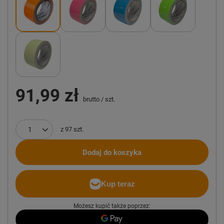
91,99 zł
brutto
/
szt.
z
97
szt.
Dodaj do koszyka
Możesz kupić także poprzez: