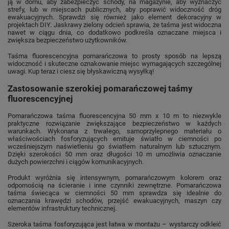
ją w domu, aby zabezpieczyć schody, na magazynie, aby wyznaczyć
strefy, lub w miejscach publicznych, aby poprawić widoczność dróg
ewakuacyjnych. Sprawdzi się również jako element dekoracyjny w
projektach DIY. Jaskrawy zielony odcień sprawia, że taśma jest widoczna
nawet w ciągu dnia, co dodatkowo podkreśla oznaczane miejsca i
zwiększa bezpieczeństwo użytkowników.
Taśma fluorescencyjna pomarańczowa to prosty sposób na lepszą
widoczność i skuteczne oznakowanie miejsc wymagających szczególnej
uwagi.
Kup teraz i ciesz się błyskawiczną wysyłką!
Zastosowanie szerokiej pomarańczowej taśmy
fluorescencyjnej
Pomarańczowa taśma fluorescencyjna 50 mm x 10 m to niezwykle
praktyczne rozwiązanie zwiększające bezpieczeństwo w każdych
warunkach. Wykonana z trwałego, samoprzylepnego materiału o
właściwościach fosforyzujących emituje światło w ciemności po
wcześniejszym naświetleniu go światłem naturalnym lub sztucznym.
Dzięki szerokości 50 mm oraz długości 10 m umożliwia oznaczanie
dużych powierzchni i ciągów komunikacyjnych.
Produkt wyróżnia się intensywnym, pomarańczowym kolorem oraz
odpornością na ścieranie i inne czynniki zewnętrzne. Pomarańczowa
taśma świecąca w ciemności 50 mm sprawdza się idealnie do
oznaczania krawędzi schodów, przejść ewakuacyjnych, maszyn czy
elementów infrastruktury technicznej.
Szeroka taśma fosforyzująca jest łatwa w montażu – wystarczy odkleić