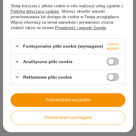
Kolor
pomarańczowy
Sklep korzysta z plików cookie w celu realizacji usług zgodnie z
Polityką dotyczącą cookies
. Możesz określić warunki
Długości w m
10
przechowywania lub dostępu do cookie w Twojej przeglądarce.
Więcej informacji na temat warunków i prywatności można
Szerokość w mm
50
znaleźć także na stronie
Prywatność i warunki Google
.
Zawsze
Polecane
Funkcjonalne pliki cookie (wymagane)
aktywne
Analityczne pliki cookie
Reklamowe pliki cookie
Potwierdzam wszystkie
Taśma fluorescencyjna 50 mm x 10 m
Taśma antypośli
żółta
5m, czarny
Potwierdzam wymagane
91,99 zł
/
szt.
29,99 zł
/
szt.