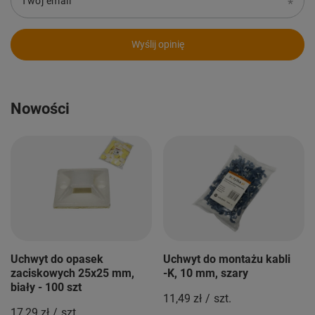
Twój email
Wyślij opinię
Nowości
Uchwyt do opasek
Uchwyt do montażu kabli
zaciskowych 25x25 mm,
-K, 10 mm, szary
biały - 100 szt
11,49 zł
/
szt.
17,29 zł
/
szt.