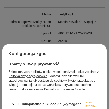
Marka
Tretytka.pl
Podmiot odpowiedzialny za ten
Marcin Kowalski
Więcej
produkt na terenie UE
Symbol
AKC.UCHWYT.25X25WH
Rozmiar
25X25
Kolor
biały
Konfiguracja zgód
Maksymalna szerokość opaski
8mm
Liczba sztuk
1
Dbamy o Twoją prywatność
Sklep korzysta z plików cookie w celu realizacji usług zgodnie z
Polityką dotyczącą cookies
. Możesz określić warunki
Potrzebujesz pomocy? Masz pytania?
przechowywania lub dostępu do cookie w Twojej przeglądarce.
Więcej informacji na temat warunków i prywatności można
Zadaj pytanie a my odpowiemy niezwłocznie,
znaleźć także na stronie
Prywatność i warunki Google
.
Zadaj pytanie
najciekawsze pytania i odpowiedzi publikując
dla innych.
Zawsze
Funkcjonalne pliki cookie (wymagane)
aktywne