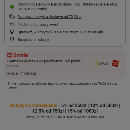
Produkt dostępny w bardzo dużej ilości
Wysyłka
dzisiaj
(462
szt. w magazynie)
Darmowa i szybka dostawa
od
70,00 zł
14
dni na darmowy zwrot
Sprawdź, w którym sklepie obejrzysz i kupisz od ręki
Bezpieczne zakupy
Darmowa dostawa do paczkomatu lub punktu
odbioru
Więcej informacji
Smile - dostawy ze sklepów internetowych przy zamówieniu od
70,00 zł
są za
darmo.
Rabaty na zamówienie:
5% od 250zł | 10% od 500zł |
12,5% od 750zł | 15% od 1000zł
KWOTĘ PRZYZNANEGO RABATU SPRAWDZISZ W KOSZYKU