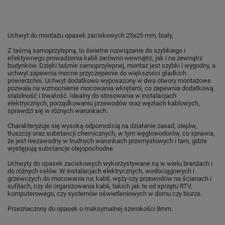
Uchwyt do montażu opasek zaciskowych 25x25 mm, biały,
Z taśmą samoprzylepną, to świetne rozwiązanie do szybkiego i
efektywnego prowadzenia kabli zarówno wewnątrz, jak i na zewnątrz
budynków. Dzięki taśmie samoprzylepnej, montaż jest szybki i wygodny, a
uchwyt zapewnia mocne przyczepienie do większości gładkich
powierzchni. Uchwyt dodatkowo wyposażony w dwa otwory montażowe
pozwala na wzmocnienie mocowania wkrętami, co zapewnia dodatkową
stabilność i trwałość. Idealny do stosowania w instalacjach
elektrycznych, porządkowaniu przewodów oraz węzłach kablowych,
sprawdzi się w różnych warunkach.
Charakteryzuje się wysoką odpornością na działanie zasad, olejów,
tłuszczy oraz substancji chemicznych, w tym węglowodorów, co sprawia,
że jest niezawodny w trudnych warunkach przemysłowych i tam, gdzie
występują substancje olejopochodne.
Uchwyty do opasek zaciskowych
wykorzystywane są w wielu branżach i
do różnych celów. W
instalacjach elektrycznych, wodociągowych i
grzewczych do mocowania rur, kabli, węży czy przewodów na ścianach i
sufitach, czy do organizowania kabli, takich jak te od sprzętu RTV,
komputerowego, czy systemów oświetleniowych w domu czy biurze.
Przeznaczony do opasek o maksymalnej szerokości 8mm.