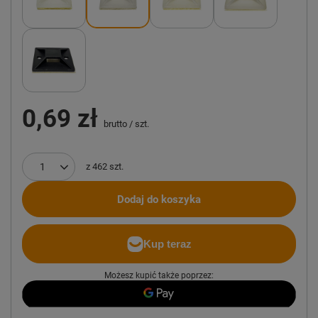
0,69 zł
brutto
/
szt.
z
462
szt.
Dodaj do koszyka
Możesz kupić także poprzez: