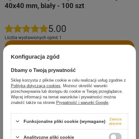
40x40 mm, biały - 100 szt
5.00
Liczba wystawionych opinii: 1
Napisz swoją opinię
Konfiguracja zgód
Pokaż tylko opinie potwierdzone zakupem
5
1
Dbamy o Twoją prywatność
4
0
3
0
2
0
Sklep korzysta z plików cookie w celu realizacji usług zgodnie z
1
0
Polityką dotyczącą cookies
. Możesz określić warunki
Kliknij ocenę aby filtrować opinie
przechowywania lub dostępu do cookie w Twojej przeglądarce.
Więcej informacji na temat warunków i prywatności można
Opinia potwierdzona zakupem
znaleźć także na stronie
Prywatność i warunki Google
.
5/5
Ok
Zawsze
Funkcjonalne pliki cookie (wymagane)
aktywne
2025-12-29
Marek, Rozwadza
Czy opinia była pomocna?
Tak
0
Nie
0
Analityczne pliki cookie