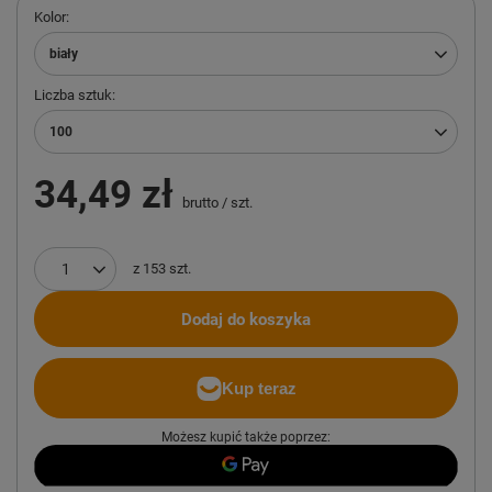
Kolor
biały
Liczba sztuk
100
34,49 zł
brutto
/
szt.
z
153
szt.
Dodaj do koszyka
Możesz kupić także poprzez: