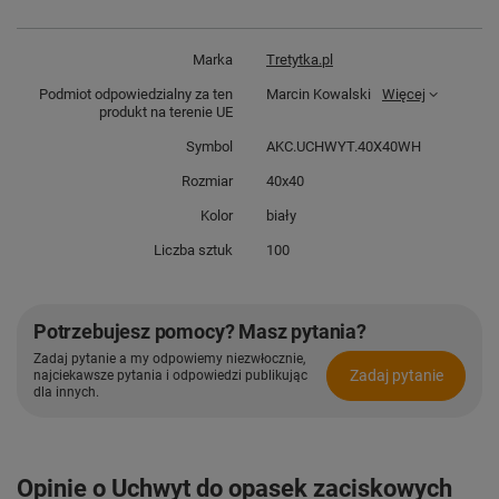
Marka
Tretytka.pl
Podmiot odpowiedzialny za ten
Marcin Kowalski
Więcej
produkt na terenie UE
Symbol
AKC.UCHWYT.40X40WH
Rozmiar
40x40
Kolor
biały
Liczba sztuk
100
Potrzebujesz pomocy? Masz pytania?
Zadaj pytanie a my odpowiemy niezwłocznie,
Zadaj pytanie
najciekawsze pytania i odpowiedzi publikując
dla innych.
Opinie o Uchwyt do opasek zaciskowych