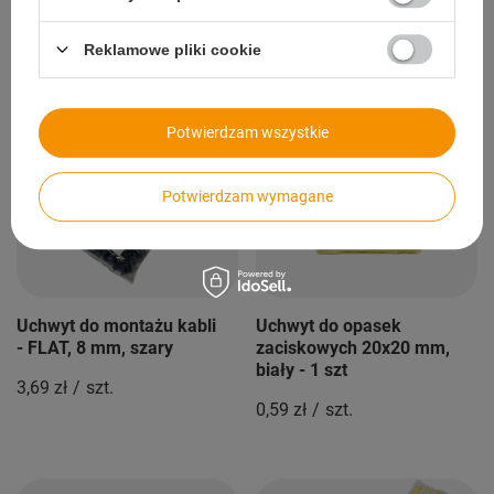
Reklamowe pliki cookie
Nowości
Potwierdzam wszystkie
Potwierdzam wymagane
Uchwyt do montażu kabli
Uchwyt do opasek
- FLAT, 8 mm, szary
zaciskowych 20x20 mm,
biały - 1 szt
3,69 zł
/
szt.
0,59 zł
/
szt.