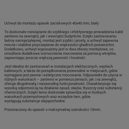
Uchwyt do montażu opasek zaciskowych 40x40 mm, biały
To doskonałe rozwiązanie do szybkiego i efektywnego prowadzenia kabli
zarówno na zewnątrz, jak i wewnątrz budynków. Dzięki zastosowaniu
taśmy samoprzylepnej, montaż jest szybki i prosty, a uchwyt zapewnia
mocne i stabilne przyczepienie do większości gładkich powierzchni.
Dodatkowo, uchwyt wyposażony jest w dwa otwory montażowe, co
umożliwia dodatkowe wzmocnienie mocowania za pomocą wkrętów,
zapewniając jeszcze większą pewność i trwałość.
Jest idealny do zastosowań w instalacjach elektrycznych, węzłach
kablowych, a także do porządkowania przewodów w miejscach, gdzie
wymagane jest pewne i estetyczne mocowanie. Odpowiedni do użycia w
różnych warunkach – zarówno w pomieszczeniach, jak i na zewnątrz,
oferuje długotrwałą i niezawodną funkcjonalność.
Charakteryzuje się
wysoką odpornością na działanie zasad, olejów, tłuszczy oraz substancji
chemicznych. Dzięki temu doskonale sprawdza się w trudnych
warunkach przemysłowych oraz wszędzie tam, gdzie
występują
substancje olejopochodne.
Przeznaczony do opasek o maksymalnej szerokości 10mm.