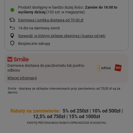
Produkt dostępny w bardzo dużej ilości
Zamów do
16:00 to
wyślemy dzisiaj
(153 szt. w magazynie)
Darmowa i szybka dostawa
od
70,00 zł
14
dni na darmowy zwrot
Sprawdź, w którym sklepie obejrzysz i kupisz od ręki
Bezpieczne zakupy
Darmowa dostawa do paczkomatu lub punktu
odbioru
Więcej informacji
Smile - dostawy ze sklepów internetowych przy zamówieniu od
70,00 zł
są za
darmo.
Rabaty na zamówienie:
5% od 250zł | 10% od 500zł |
12,5% od 750zł | 15% od 1000zł
KWOTĘ PRZYZNANEGO RABATU SPRAWDZISZ W KOSZYKU