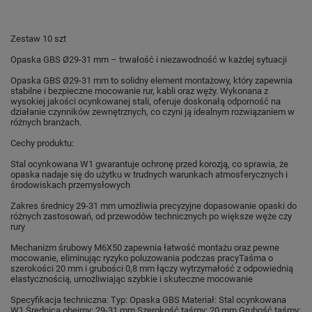
Zestaw 10 szt
Opaska GBS Ø29-31 mm – trwałość i niezawodność w każdej sytuacji
Opaska GBS Ø29-31 mm to solidny element montażowy, który zapewnia
stabilne i bezpieczne mocowanie rur, kabli oraz węży. Wykonana z
wysokiej jakości ocynkowanej stali, oferuje doskonałą odporność na
działanie czynników zewnętrznych, co czyni ją idealnym rozwiązaniem w
różnych branżach.
Cechy produktu:
Stal ocynkowana W1 gwarantuje ochronę przed korozją, co sprawia, że
opaska nadaje się do użytku w trudnych warunkach atmosferycznych i
środowiskach przemysłowych
Zakres średnicy 29-31 mm umożliwia precyzyjne dopasowanie opaski do
różnych zastosowań, od przewodów technicznych po większe węże czy
rury
Mechanizm śrubowy M6X50 zapewnia łatwość montażu oraz pewne
mocowanie, eliminując ryzyko poluzowania podczas pracy
Taśma o
szerokości 20 mm i grubości 0,8 mm łączy wytrzymałość z odpowiednią
elastycznością, umożliwiając szybkie i skuteczne mocowanie
Specyfikacja techniczna:
Typ: Opaska GBS
Materiał: Stal ocynkowana
W1
Średnica obejmy: 29-31 mm
Szerokość taśmy: 20 mm
Grubość taśmy: