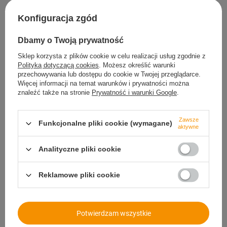
Konfiguracja zgód
Marka
ślimakowe.pl
Podmiot odpowiedzialny za ten
Marcin Kowalski
Więcej
Dbamy o Twoją prywatność
produkt na terenie UE
Sklep korzysta z plików cookie w celu realizacji usług zgodnie z
Symbol
OPS.W1.29.31
Polityką dotyczącą cookies
. Możesz określić warunki
przechowywania lub dostępu do cookie w Twojej przeglądarce.
Typ
Obejma GBS
Więcej informacji na temat warunków i prywatności można
znaleźć także na stronie
Prywatność i warunki Google
.
Materiał
Stal ocynkowana W1
Szerokość taśmy w mm
20
Zawsze
Funkcjonalne pliki cookie (wymagane)
Grubość taśmy w mm
0,8
aktywne
Średnica obejmy w mm
29-31
Analityczne pliki cookie
Śruba
M6X50
Liczba sztuk
10
Reklamowe pliki cookie
Potrzebujesz pomocy? Masz pytania?
Potwierdzam wszystkie
Zadaj pytanie a my odpowiemy niezwłocznie,