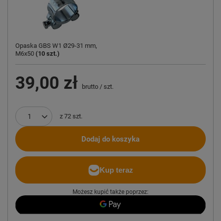
Opaska GBS W1 Ø29-31 mm,
M6x50
(
10
szt.)
39,00 zł
brutto
/
szt.
z
72
szt.
Dodaj do koszyka
Możesz kupić także poprzez: