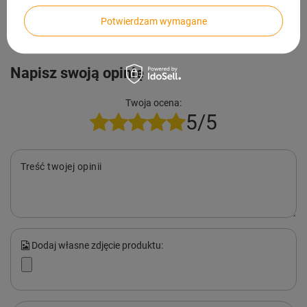
Zadaj pytanie
najciekawsze pytania i odpowiedzi publikując
dla innych.
Potwierdzam wymagane
Napisz swoją opinię
Twoja ocena:
5/5
Treść twojej opinii
Dodaj własne zdjęcie produktu: