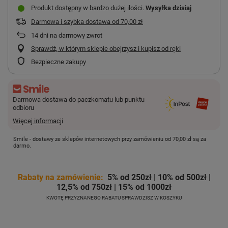
Produkt dostępny w bardzo dużej ilości
Wysyłka
dzisiaj
Darmowa i szybka dostawa
od
70,00 zł
14
dni na darmowy zwrot
Sprawdź, w którym sklepie obejrzysz i kupisz od ręki
Bezpieczne zakupy
Darmowa dostawa do paczkomatu lub punktu
odbioru
Więcej informacji
Smile - dostawy ze sklepów internetowych przy zamówieniu od
70,00 zł
są za
darmo.
Rabaty na zamówienie:
5% od 250zł | 10% od 500zł |
12,5% od 750zł | 15% od 1000zł
KWOTĘ PRZYZNANEGO RABATU SPRAWDZISZ W KOSZYKU