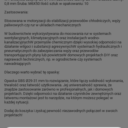
0,8 mm
Śruba: M6X50
Ilość sztuk w opakowaniu: 10
Zastosowania:
Stosowana w motoryzacji do stabilizacji przewodów chłodniczych, węży
paliwowych czy rur w układach mechanicznych
W budownictwie wykorzystywana do mocowania rur w systemach
wentylacyjnych, klimatyzacyjnych oraz instalacjach wodno-
kanalizacyjnych
W przemyśle chemicznym dzięki wysokiej odporności na
działanie wilgoci i substancji agresywnych
W systemach hydraulicznych i
pneumatycznych do zabezpieczania węży oraz przewodów
transportujących płyny lub powietrze
W domowych projektach DIY oraz
naprawach technicznych, np. w ogrodnictwie czy systemach
nawadniających
Dlaczego warto wybrać tę opaskę:
Opaska GBS Ø29-31 mm to rozwiązanie, które łączy solidność wykonania,
trwałość oraz łatwość użytkowania. Jej uniwersalność sprawia, że
znajdzie zastosowanie zarówno w profesjonalnych, jak i domowych
projektach. Dzięki odporności na działanie czynników zewnętrznych oraz
łatwemu montażowi jest to narzędzie, na którym możesz polegać w
każdej sytuacji.
Dodaj do koszyka i zyskaj pewność niezawodnych połączeń w swoich
projektach!