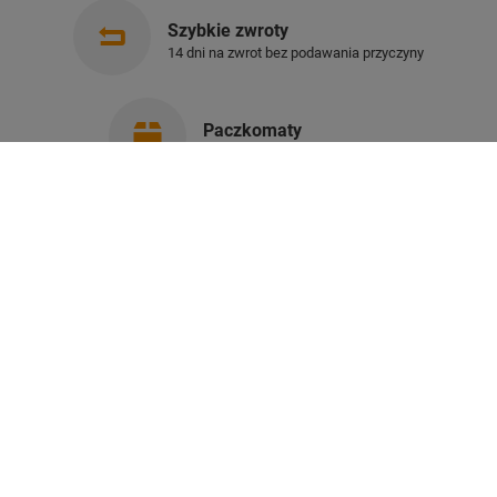
Szybkie zwroty
14 dni na zwrot bez podawania przyczyny
Paczkomaty
dla wygodnych i oszczędnych
Zamówienia
Status zamówienia
Śledzenie przesyłki
Chcę zareklamować produkt
Chcę odstąpić od umowy