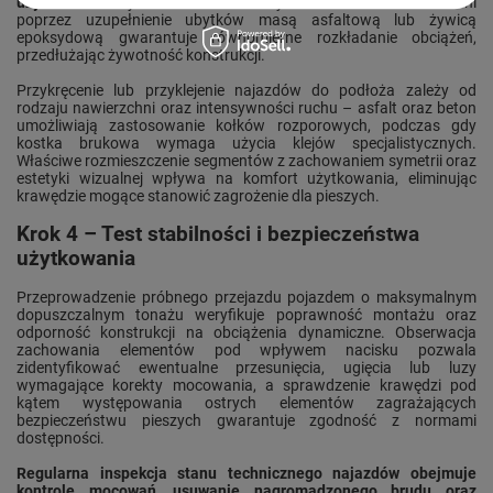
użytkowania.
Wyrównanie ewentualnych nierówności nawierzchni
poprzez uzupełnienie ubytków masą asfaltową lub żywicą
epoksydową gwarantuje równomierne rozkładanie obciążeń,
przedłużając żywotność konstrukcji.
Przykręcenie lub przyklejenie najazdów do podłoża zależy od
rodzaju nawierzchni oraz intensywności ruchu – asfalt oraz beton
umożliwiają zastosowanie kołków rozporowych, podczas gdy
kostka brukowa wymaga użycia klejów specjalistycznych.
Właściwe rozmieszczenie segmentów z zachowaniem symetrii oraz
estetyki wizualnej wpływa na komfort użytkowania, eliminując
krawędzie mogące stanowić zagrożenie dla pieszych.
Krok 4 – Test stabilności i bezpieczeństwa
użytkowania
Przeprowadzenie próbnego przejazdu pojazdem o maksymalnym
dopuszczalnym tonażu weryfikuje poprawność montażu oraz
odporność konstrukcji na obciążenia dynamiczne. Obserwacja
zachowania elementów pod wpływem nacisku pozwala
zidentyfikować ewentualne przesunięcia, ugięcia lub luzy
wymagające korekty mocowania, a sprawdzenie krawędzi pod
kątem występowania ostrych elementów zagrażających
bezpieczeństwu pieszych gwarantuje zgodność z normami
dostępności.
Regularna inspekcja stanu technicznego najazdów obejmuje
kontrolę mocowań, usuwanie nagromadzonego brudu oraz