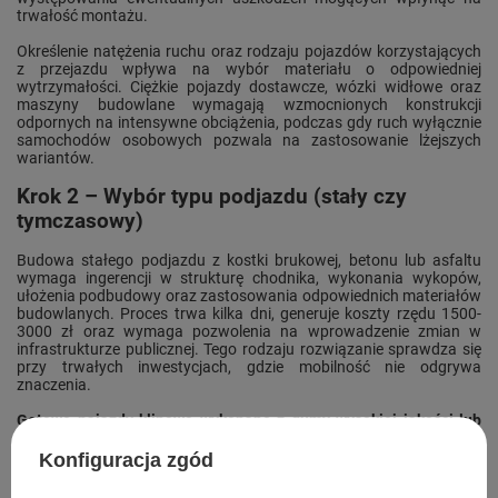
trwałość montażu.
Określenie natężenia ruchu oraz rodzaju pojazdów korzystających
z przejazdu wpływa na wybór materiału o odpowiedniej
wytrzymałości. Ciężkie pojazdy dostawcze, wózki widłowe oraz
maszyny budowlane wymagają wzmocnionych konstrukcji
odpornych na intensywne obciążenia, podczas gdy ruch wyłącznie
samochodów osobowych pozwala na zastosowanie lżejszych
wariantów.
Krok 2 – Wybór typu podjazdu (stały czy
tymczasowy)
Budowa stałego podjazdu z kostki brukowej, betonu lub asfaltu
wymaga ingerencji w strukturę chodnika, wykonania wykopów,
ułożenia podbudowy oraz zastosowania odpowiednich materiałów
budowlanych. Proces trwa kilka dni, generuje koszty rzędu 1500-
3000 zł oraz wymaga pozwolenia na wprowadzenie zmian w
infrastrukturze publicznej. Tego rodzaju rozwiązanie sprawdza się
przy trwałych inwestycjach, gdzie mobilność nie odgrywa
znaczenia.
Gotowe
najazdy klinowe
wykonane z gumy wysokiej jakości lub
poliuretanu umożliwiają montaż w ciągu 15 minut bez użycia
specjalistycznych narzędzi oraz konieczności wykopów.
Koszt
Konfiguracja zgód
zakupu waha się między 200-400 zł, eliminując wydatki związane z
pracą fizyczną oraz materiałami budowlanymi. Modułowa