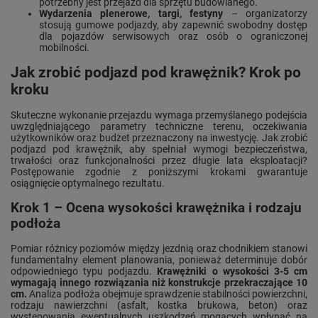
potrzebny jest przejazd dla sprzętu budowlanego.
Wydarzenia plenerowe, targi, festyny
– organizatorzy
stosują gumowe podjazdy, aby zapewnić swobodny dostęp
dla pojazdów serwisowych oraz osób o ograniczonej
mobilności.
Jak zrobić podjazd pod krawężnik? Krok po
kroku
Skuteczne wykonanie przejazdu wymaga przemyślanego podejścia
uwzględniającego parametry techniczne terenu, oczekiwania
użytkowników oraz budżet przeznaczony na inwestycję. Jak zrobić
podjazd pod krawężnik, aby spełniał wymogi bezpieczeństwa,
trwałości oraz funkcjonalności przez długie lata eksploatacji?
Postępowanie zgodnie z poniższymi krokami gwarantuje
osiągnięcie optymalnego rezultatu.
Krok 1 – Ocena wysokości krawężnika i rodzaju
podłoża
Pomiar różnicy poziomów między jezdnią oraz chodnikiem stanowi
fundamentalny element planowania, ponieważ determinuje dobór
odpowiedniego typu podjazdu.
Krawężniki o wysokości 3-5 cm
wymagają innego rozwiązania niż konstrukcje przekraczające 10
cm.
Analiza podłoża obejmuje sprawdzenie stabilności powierzchni,
rodzaju nawierzchni (asfalt, kostka brukowa, beton) oraz
występowania ewentualnych uszkodzeń mogących wpłynąć na