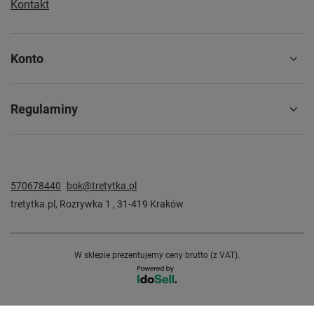
Kontakt
Konto
Regulaminy
570678440
bok@tretytka.pl
tretytka.pl
,
Rozrywka 1
,
31-419
Kraków
W sklepie prezentujemy ceny brutto (z VAT).