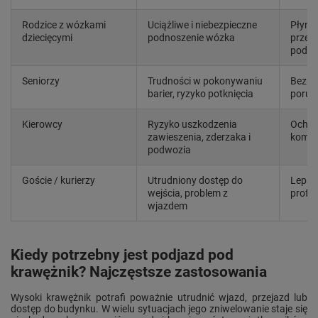
Rodzice z wózkami
Uciążliwe i niebezpieczne
Płynne
dziecięcymi
podnoszenie wózka
przeje
podno
Seniorzy
Trudności w pokonywaniu
Bezpie
barier, ryzyko potknięcia
porusz
Kierowcy
Ryzyko uszkodzenia
Ochro
zawieszenia, zderzaka i
komfo
podwozia
Goście / kurierzy
Utrudniony dostęp do
Lepszy
wejścia, problem z
profe
wjazdem
Kiedy potrzebny jest podjazd pod
krawężnik? Najczęstsze zastosowania
Wysoki krawężnik potrafi poważnie utrudnić wjazd, przejazd lub
dostęp do budynku. W wielu sytuacjach jego zniwelowanie staje się