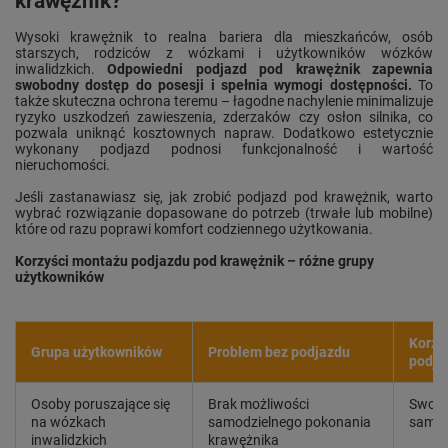
krawężnik?
Wysoki krawężnik to realna bariera dla mieszkańców, osób
starszych, rodziców z wózkami i użytkowników wózków
inwalidzkich.
Odpowiedni podjazd pod krawężnik zapewnia
swobodny dostęp do posesji i spełnia wymogi dostępności.
To
także skuteczna ochrona teremu – łagodne nachylenie minimalizuje
ryzyko uszkodzeń zawieszenia, zderzaków czy osłon silnika, co
pozwala uniknąć kosztownych napraw. Dodatkowo estetycznie
wykonany podjazd podnosi funkcjonalność i wartość
nieruchomości.
Jeśli zastanawiasz się, jak zrobić podjazd pod krawężnik, warto
wybrać rozwiązanie dopasowane do potrzeb (trwałe lub mobilne)
które od razu poprawi komfort codziennego użytkowania.
Korzyści montażu podjazdu pod krawężnik – różne grupy
użytkowników
Korzy
Grupa użytkowników
Problem bez podjazdu
podja
Osoby poruszające się
Brak możliwości
Swobo
na wózkach
samodzielnego pokonania
samod
inwalidzkich
krawężnika