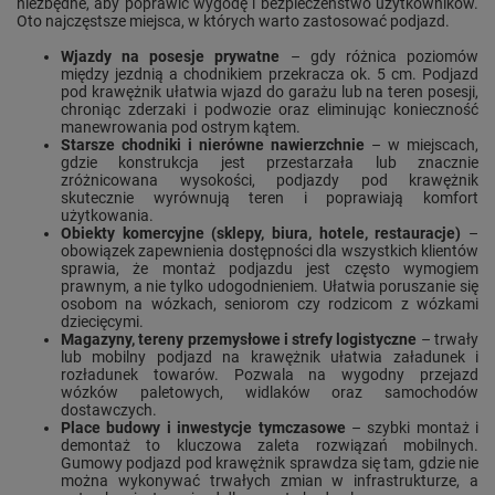
niezbędne, aby poprawić wygodę i bezpieczeństwo użytkowników.
Oto najczęstsze miejsca, w których warto zastosować podjazd.
Wjazdy na posesje prywatne
– gdy różnica poziomów
między jezdnią a chodnikiem przekracza ok. 5 cm. Podjazd
pod krawężnik ułatwia wjazd do garażu lub na teren posesji,
chroniąc zderzaki i podwozie oraz eliminując konieczność
manewrowania pod ostrym kątem.
Starsze chodniki i nierówne nawierzchnie
– w miejscach,
gdzie konstrukcja jest przestarzała lub znacznie
zróżnicowana wysokości, podjazdy pod krawężnik
skutecznie wyrównują teren i poprawiają komfort
użytkowania.
Obiekty komercyjne (sklepy, biura, hotele, restauracje)
–
obowiązek zapewnienia dostępności dla wszystkich klientów
sprawia, że montaż podjazdu jest często wymogiem
prawnym, a nie tylko udogodnieniem. Ułatwia poruszanie się
osobom na wózkach, seniorom czy rodzicom z wózkami
dziecięcymi.
Magazyny, tereny przemysłowe i strefy logistyczne
– trwały
lub mobilny podjazd na krawężnik ułatwia załadunek i
rozładunek towarów. Pozwala na wygodny przejazd
wózków paletowych, widlaków oraz samochodów
dostawczych.
Place budowy i inwestycje tymczasowe
– szybki montaż i
demontaż to kluczowa zaleta rozwiązań mobilnych.
Gumowy podjazd pod krawężnik sprawdza się tam, gdzie nie
można wykonywać trwałych zmian w infrastrukturze, a