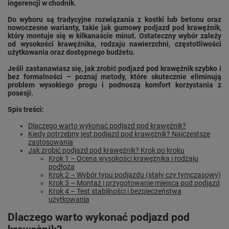
ingerencji w chodnik.
Do wyboru są tradycyjne rozwiązania z kostki lub betonu oraz
nowoczesne warianty, takie jak gumowy podjazd pod krawężnik,
który montuje się w kilkanaście minut. Ostateczny wybór zależy
od wysokości krawężnika, rodzaju nawierzchni, częstotliwości
użytkowania oraz dostępnego budżetu.
Jeśli zastanawiasz się, jak zrobić podjazd pod krawężnik szybko i
bez formalności – poznaj metody, które skutecznie eliminują
problem wysokiego progu i podnoszą komfort korzystania z
posesji.
Spis treści:
Dlaczego warto wykonać podjazd pod krawężnik?
Kiedy potrzebny jest podjazd pod krawężnik? Najczęstsze
zastosowania
Jak zrobić podjazd pod krawężnik? Krok po kroku
Krok 1 – Ocena wysokości krawężnika i rodzaju
podłoża
Krok 2 – Wybór typu podjazdu (stały czy tymczasowy)
Krok 3 – Montaż i przygotowanie miejsca pod podjazd
Krok 4 – Test stabilności i bezpieczeństwa
użytkowania
Dlaczego warto wykonać podjazd pod