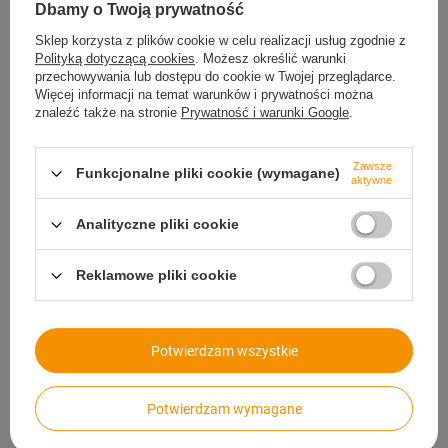
Dbamy o Twoją prywatność
konstrukcja pozwala na łatwe przenoszenie elementów w inne
miejsce, dopasowywanie długości przejazdu poprzez łączenie
Sklep korzysta z plików cookie w celu realizacji usług zgodnie z
segmentów oraz szybki demontaż w przypadku zmiany potrzeb.
Polityką dotyczącą cookies
. Możesz określić warunki
przechowywania lub dostępu do cookie w Twojej przeglądarce.
Więcej informacji na temat warunków i prywatności można
znaleźć także na stronie
Prywatność i warunki Google
.
Zawsze
Funkcjonalne pliki cookie (wymagane)
aktywne
Analityczne pliki cookie
Rampa krawężnikowa
gumowa, 1000 mm x
Reklamowe pliki cookie
250 mm x 40 mm
Krok 3 – Montaż i przygotowanie miejsca pod
Potwierdzam wszystkie
podjazd
Oczyszczenie powierzchni z brudu, liści, piasku oraz innych
Potwierdzam wymagane
zanieczyszczeń zapewnia stabilne przyleganie elementów do
podłoża, minimalizując ryzyko przesunięcia podczas