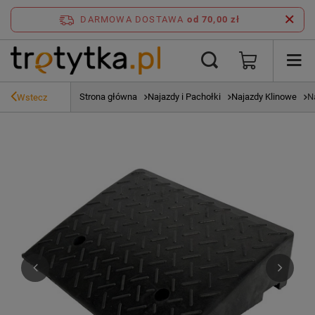
DARMOWA DOSTAWA
od 70,00 zł
Strona główna
Najazdy i Pachołki
Najazdy Klinowe
N
Wstecz