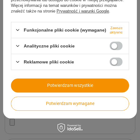
Zadaj pytanie
najciekawsze pytania i odpowiedzi publikując
Więcej informacji na temat warunków i prywatności można
dla innych.
znaleźć także na stronie
Prywatność i warunki Google
.
Zawsze
Funkcjonalne pliki cookie (wymagane)
aktywne
Napisz swoją opinię
Analityczne pliki cookie
Twoja ocena:
5/5
Reklamowe pliki cookie
Treść twojej opinii
Potwierdzam wszystkie
Potwierdzam wymagane
Dodaj własne zdjęcie produktu: