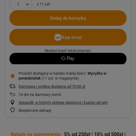
z
11
szt.
Dodaj do koszyka
Możesz kupić także poprzez:
Produkt dostępny w bardzo małej ilości
Wysyłka
w
poniedziałek
(11 szt. w magazynie)
Darmowa i szybka dostawa
od
70,00 zł
14
dni na darmowy zwrot
Sprawdź, w którym sklepie obejrzysz i kupisz od ręki
Bezpieczne zakupy
Rabaty na zamówienie:
5% od 250zł | 10% od 500zł |