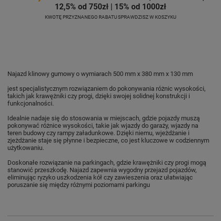
12,5% od 750zł | 15% od 1000zł
KWOTĘ PRZYZNANEGO RABATU SPRAWDZISZ W KOSZYKU
Najazd klinowy gumowy o wymiarach 500 mm x 380 mm x 130 mm
jest specjalistycznym rozwiązaniem do pokonywania różnic wysokości,
takich jak krawężniki czy progi, dzięki swojej solidnej konstrukcji i
funkcjonalności.
Idealnie nadaje się do stosowania w miejscach, gdzie pojazdy muszą
pokonywać różnice wysokości, takie jak wjazdy do garaży, wjazdy na
teren budowy czy rampy załadunkowe. Dzięki niemu, wjeżdżanie i
zjeżdżanie staje się płynne i bezpieczne, co jest kluczowe w codziennym
użytkowaniu.
Doskonałe rozwiązanie na parkingach, gdzie krawężniki czy progi mogą
stanowić przeszkodę. Najazd zapewnia wygodny przejazd pojazdów,
eliminując ryzyko uszkodzenia kół czy zawieszenia oraz ułatwiając
poruszanie się między różnymi poziomami parkingu