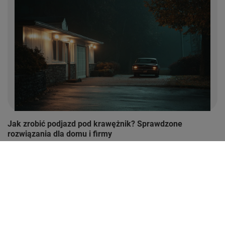
Jak zrobić podjazd pod krawężnik? Sprawdzone
rozwiązania dla domu i firmy
Poznaj skuteczne sposoby na podjazd pod wysoki
krawężnik. Szybkie, tanie i trwałe rozwiązania bez
remontu – popraw komfort, dostępność i ochronę
pojazdu.
Czytaj więcej