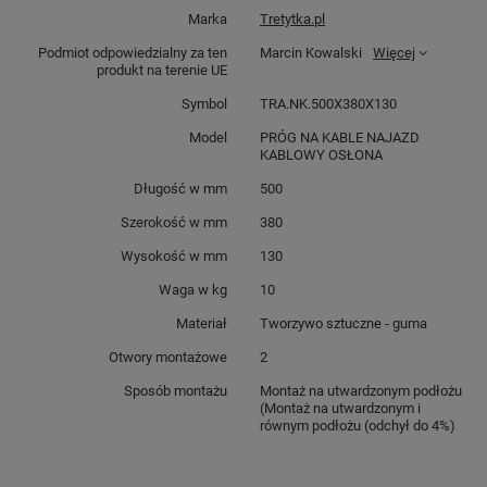
Marka
Tretytka.pl
Podmiot odpowiedzialny za ten
Marcin Kowalski
Więcej
produkt na terenie UE
Symbol
TRA.NK.500X380X130
Model
PRÓG NA KABLE NAJAZD
KABLOWY OSŁONA
Długość w mm
500
Szerokość w mm
380
Wysokość w mm
130
Waga w kg
10
Materiał
Tworzywo sztuczne - guma
Otwory montażowe
2
Sposób montażu
Montaż na utwardzonym podłożu
(Montaż na utwardzonym i
równym podłożu (odchył do 4%)