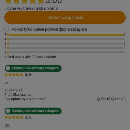
5.00
Liczba wystawionych opinii: 3
Napisz swoją opinię
Pokaż tylko opinie potwierdzone zakupem
5
3
4
0
3
0
2
0
1
0
Kliknij ocenę aby filtrować opinie
Opinia potwierdzona zakupem
5/5
ok
2024-09-11
Piotr, Skwierzyna
Czy opinia była pomocna?
Tak
0
Nie
0
Opinia potwierdzona zakupem
5/5
OK