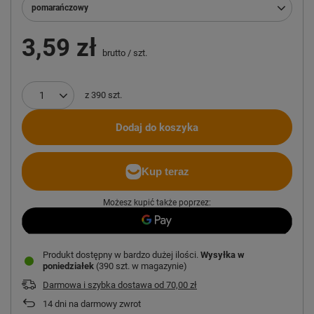
pomarańczowy
3,59 zł
brutto
/
szt.
z
390
szt.
Dodaj do koszyka
Możesz kupić także poprzez:
Produkt dostępny w bardzo dużej ilości
Wysyłka
w
poniedziałek
(390 szt. w magazynie)
Darmowa i szybka dostawa
od
70,00 zł
14
dni na darmowy zwrot