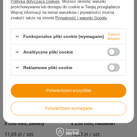
Polityką dotyczącą cookies
. Możesz określić warunki
przechowywania lub dostępu do cookie w Twojej przeglądarce.
Więcej informacji na temat warunków i prywatności można
Opaski zaciskowe Opaski
Opaski zaciskowe Opaski
znaleźć także na stronie
Prywatność i warunki Google
.
kablowe Tretytki - UV 2,5
Kablowe Tretytka UV 2,5
x 100 mm, MIX 8 kolorów
x 100 mm, biały
Zawsze
Funkcjonalne pliki cookie (wymagane)
28,19 zł
/
szt.
2,89 zł
/
szt.
aktywne
Analityczne pliki cookie
Reklamowe pliki cookie
Potwierdzam wszystkie
Potwierdzam wymagane
Opaski zaciskowe Opaski
Opaski zaciskowe Opaski
kablowe Tretytki - UV 3,6
kablowe Tretytki - UV 3,6
x 200 mm, zielony
x 250 mm, niebieski
11,69 zł
/
szt.
14,49 zł
/
szt.