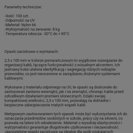
Parametry techniczne:
-Ilość: 100 szt.
-
Odporność
na UV
-Materiał: Nylon 66
-Wytrzymałość na zerwanie: 8 kg
-Temperatura robocza: -30°C do + 85°C
Opaski zaciskowe o wymiarach:
2,5 x 100 mm w kolorze pomarańczowym to wyjątkowe rozwiązanie do
organizacji kabli, łączące funkcjonalność z wizualnym akcentem. Ich
jaskrawy kolor ułatwia identyfikację i segregację różnych rodzajów
przewodów, co jest nieocenione w zarządzaniu złożonymi systemami
kablowymi.
Wykonane z materiału odpornego na UV, te opaski są doskonałe do
zastosowań zarówno wewnątrz, jak i na zewnątrz, chroniąc kable przed
szkodliwym działaniem promieni słonecznych. Dzięki swojej
kompaktowej wielkości, 2,5 x 100 mm, pozwalają na dokładne i
bezpieczne zabezpieczenie małych wiązek kabli.
Nietypowym zastosowaniem tych opasek może być wykorzystanie ich do
oznaczania przedmiotów osobistych w szkole, pracy czy na siłowni, co
pozwala na łatwe ich odnalezienie. Materiał o wysokiej elastyczności i
wytrzymałości gwarantuje długotrwałe użytkowanie i niezawodność.
Jasnozielone opaski zaciskowe są idealne dla osób szukających