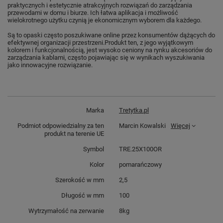
praktycznych i estetycznie atrakcyjnych rozwiązań do zarządzania
przewodami w domu i biurze. Ich łatwa aplikacja i możliwość
wielokrotnego użytku czynią je ekonomicznym wyborem dla każdego.
Są to opaski często poszukiwane online przez konsumentów dążących do
efektywnej organizacji przestrzeni.
Produkt ten, z jego wyjątkowym
kolorem i funkcjonalnością, jest wysoko ceniony na rynku akcesoriów do
zarządzania kablami, często pojawiając się w wynikach wyszukiwania
jako innowacyjne rozwiązanie.
Marka
Tretytka.pl
Podmiot odpowiedzialny za ten
Marcin Kowalski
Więcej
produkt na terenie UE
Symbol
TRE.25X100OR
Kolor
pomarańczowy
Szerokość w mm
2,5
Długość w mm
100
Wytrzymałość na zerwanie
8kg