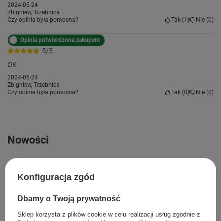
2024-05-24
Zbigniew, Trzebnica
Czy opinia była pomocna?
Tak
1
Nie
0
Opinia potwierdzona zakupem
5/5
OK
2024-05-24
Zbigniew, Trzebnica
Czy opinia była pomocna?
Tak
0
Nie
0
Nowości
Konfiguracja zgód
Dbamy o Twoją prywatność
Sklep korzysta z plików cookie w celu realizacji usług zgodnie z